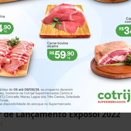
2 - Soledade/RS | Fotos: Camila Peres / ClicSoledade
r de Confraternização Exposol 2
22
2 - Soledade/RS | Fotos: Camila Peres / ClicSoledade
r de Lançamento Exposol 2022
22