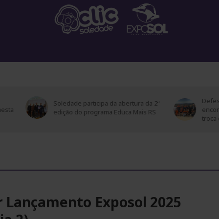
GINA INICIAL
NOTÍCIAS
FOTOS
PROGRAMAÇÃ
Defesa Civil de Soledade pa
edade participa da abertura da 2ª
encontro do G8 Vale do Ta
ição do programa Educa Mais RS
troca de experiências
r Lançamento Exposol 2025