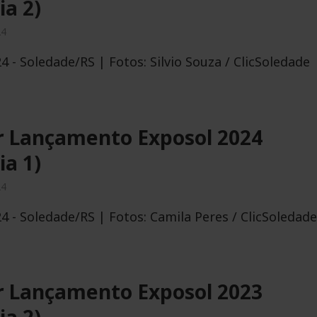
ia 2)
24
Exposol 2026 – Encontro d
Soberanas
4 - Soledade/RS | Fotos: Silvio Souza / ClicSoledade
03/05/2026
r Lançamento Exposol 2024
ia 1)
 – Sábado
24
4 - Soledade/RS | Fotos: Camila Peres / ClicSoledade
r Lançamento Exposol 2023