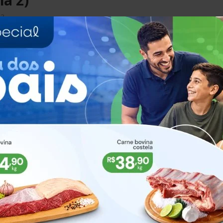
ia 2)
23
3 - Soledade/RS | Fotos: Silvio Souza / ClicSoledade
r Lançamento Exposol 2023
ia 1)
23
3 - Soledade/RS | Fotos: Camila Peres / ClicSoledade
mento Livro 20 anos da Exposol
22