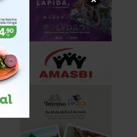
×
023