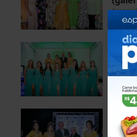
(galer
01/04/20
31/03/202
FOTOS
Janta
(galer
01/04/20
31/03/202
FOTOS
Lança
29/11/20