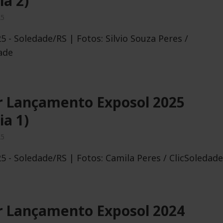
ia 2)
25
5 - Soledade/RS | Fotos: Silvio Souza Peres /
ade
r Lançamento Exposol 2025
ia 1)
e coordenadores
Exposol 2026 amplia
25
de avaliação da
aproveitamento do parque
5 - Soledade/RS | Fotos: Camila Peres / ClicSoledade
registra público recorde a
de 190 mil visitantes
06/05/2026
r Lançamento Exposol 2024