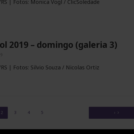
RS | Fotos: Monica Vogl / ClicSoledade
ol 2019 – domingo (galeria 3)
19
RS | Fotos: Silvio Souza / Nicolas Ortiz
2
3
4
5
›