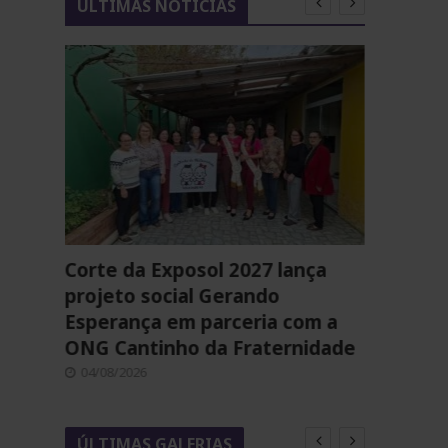
ÚLTIMAS NOTÍCIAS
Corte da Exposol 2027 lança
Aproso
 e
projeto social Gerando
planej
cima
Esperança em parceria com a
com re
ONG Cantinho da Fraternidade
trabal
04/08/2026
21/07/2
ÚLTIMAS GALERIAS