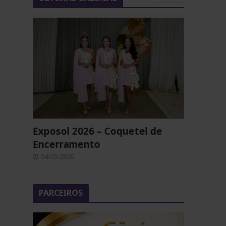
e
Exposol 2026 – Coquetel de
Exposo
Encerramento
04/05/2
04/05/2026
PARCEIROS