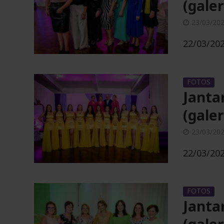
(galer
23/03/20
22/03/202
FOTOS
Janta
(galer
Exposol 2026
23/03/20
03/05/2026
22/03/202
FOTOS
Janta