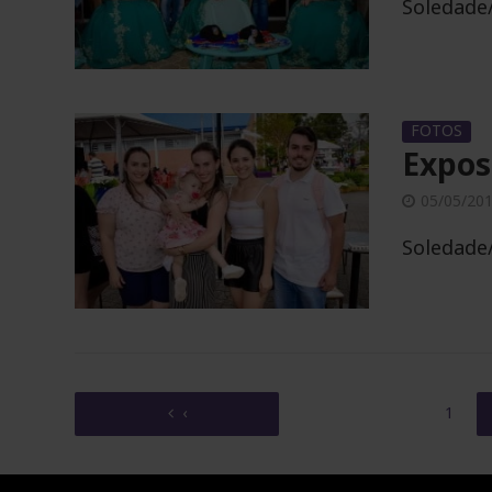
Soledade/
FOTOS
Expos
05/05/20
Soledade/
‹
1