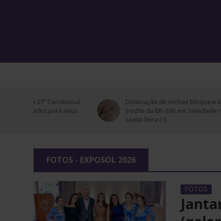
PÁ
trusul
Detonação de rochas bloqueará
Sol
 seus
trecho da BR-386 em Soledade nesta
ed
sexta-feira (7)
FOTOS - EXPOSOL 2026
FOTOS
Janta