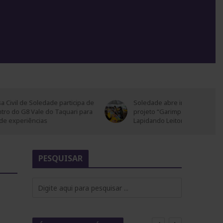
O
rticipa de
Soledade abre inscrições para
quari para
projeto “Garimpando Escritores –
Lapidando Leitores”
PESQUISAR