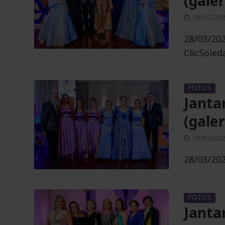
(galer
29/03/20
28/03/202
ClicSoled
FOTOS
Janta
(galer
Aprosol reún
29/03/20
para reunião 
28/03/202
Exposol 2026
26/05/2026
FOTOS
Janta