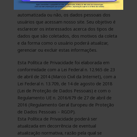
informações a respeito do modo como
tratamos, total ou parcialmente, de forma
automatizada ou não, os dados pessoais dos
usuários que acessam nosso site. Seu objetivo é
esclarecer os interessados acerca dos tipos de
dados que são coletados, dos motivos da coleta
e da forma como o usuário poderá atualizar,
gerenciar ou excluir estas informações.
Esta Política de Privacidade foi elaborada em
conformidade com a Lei Federal n. 12.965 de 23
de abril de 2014 (Marco Civil da Internet), com a
Lei Federal n. 13.709, de 14 de agosto de 2018
(Lei de Proteção de Dados Pessoais) e com o
Regulamento UE n. 2016/679 de 27 de abril de
2016 (Regulamento Geral Europeu de Proteção
de Dados Pessoais – RGDP).
Esta Política de Privacidade poderá ser
atualizada em decorrência de eventual
atualização normativa, razão pela qual se