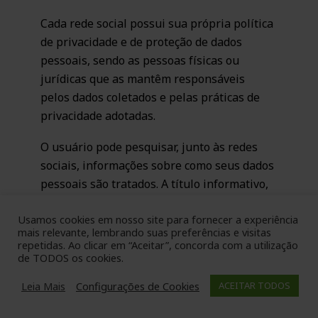
Cada rede social possui sua própria política
de privacidade e de proteção de dados
pessoais, sendo as pessoas físicas ou
jurídicas que as mantêm responsáveis
pelos dados coletados e pelas práticas de
privacidade adotadas.
O usuário pode pesquisar, junto às redes
sociais, informações sobre como seus dados
pessoais são tratados. A título informativo,
disponibilizamos os seguintes
links
, a
Usamos cookies em nosso site para fornecer a experiência
partir dos quais poderão ser consultadas as
mais relevante, lembrando suas preferências e visitas
políticas de privacidade e de
cookies
repetidas. Ao clicar em “Aceitar”, concorda com a utilização
adotadas por algumas das principais redes
de TODOS os cookies.
sociais:
Leia Mais
Configurações de Cookies
ACEITAR TODOS
Facebook: