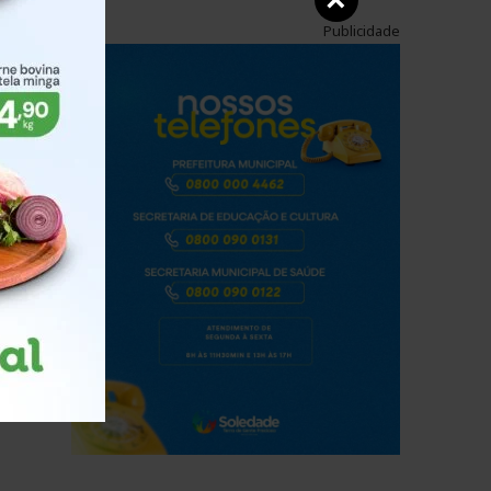
×
Publicidade
o
s
is,