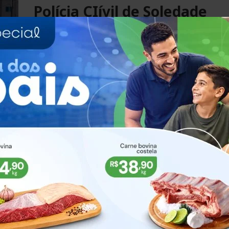
Polícia CIívil de Soledade
realiza Papo de Responsa 
Espumoso
24/05/2023
Foram abordados assuntos sobre os prejuí
e consequências do uso e envolvimento co
drogas e álcool, responsabilidades e escolh
de vida, bullying, dentre outros.
MAIS
ESPUMOSO
Homem é preso após agred
companheira em Espumos