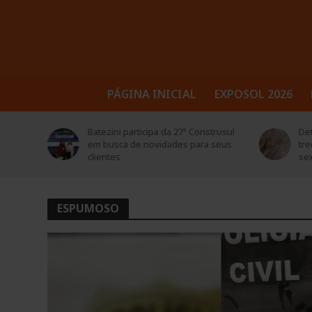
PÁGINA INICIAL
EXPOSOL 2026
trusul
Detonação de rochas bloqueará
Sol
 seus
trecho da BR-386 em Soledade nesta
ed
sexta-feira (7)
ESPUMOSO