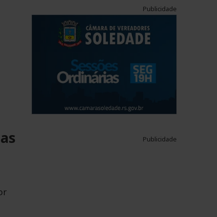
Publicidade
m
ias
Publicidade
or