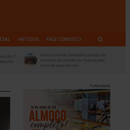
CIAL
ARTIGOS
FALE CONOSCO
rticipa de
Soledade abre inscrições para
quari para
projeto “Garimpando Escritores –
Lapidando Leitores”
Publicidade