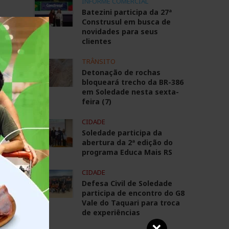
INFORME COMERCIAL
Batezini participa da 27ª
Construsul em busca de
em
novidades para seus
clientes
TRÂNSITO
Detonação de rochas
bloqueará trecho da BR-386
zos
em Soledade nesta sexta-
m
feira (7)
as
CIDADE
Soledade participa da
abertura da 2ª edição do
programa Educa Mais RS
CIDADE
Defesa Civil de Soledade
participa de encontro do G8
Vale do Taquari para troca
ir
de experiências
o