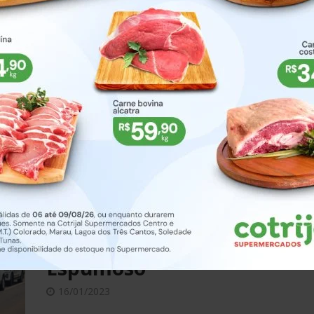
30/01/2023
Diante da situação, foi dada voz de prisão a
indivíduo sendo necessário o uso de algema
para garantir a integridade física dos policia
assim como do preso
MAIS
ESPUMOSO
Homem é preso minutos
após furtar veículo em
Espumoso
16/01/2023