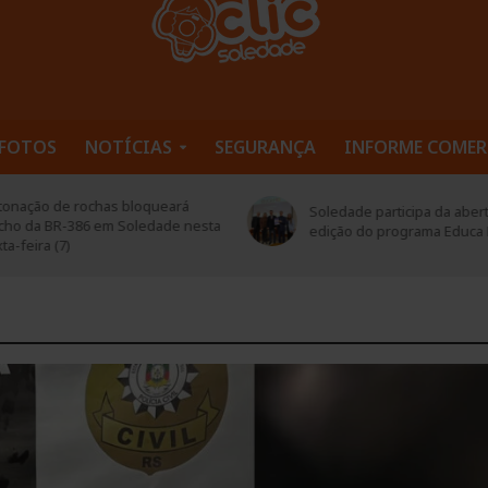
FOTOS
NOTÍCIAS
SEGURANÇA
INFORME COMER
Defesa Civil de Soledade pa
edade participa da abertura da 2ª
encontro do G8 Vale do Ta
ição do programa Educa Mais RS
troca de experiências