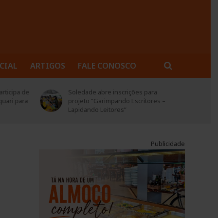
CIAL
ARTIGOS
FALE CONOSCO
para
CTG Querência do Botucaraí realizou
ores –
o 1º Rodeio Artístico com grupos de
oito municípios
Publicidade