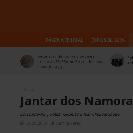
PÁGINA INICIAL
EXPOSOL 2026
ará
Def
Soledade participa da abertura da 2ª
e nesta
enc
edição do programa Educa Mais RS
tro
FOTOS
Jantar dos Namora
Soledade/RS | Fotos: Gilberto Silva/ ClicSoledadeV
08/06/2019
Camila Peres