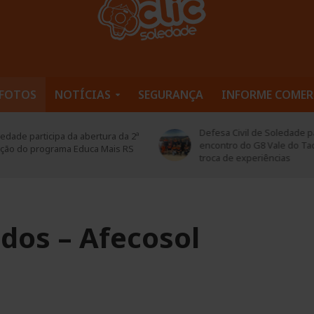
FOTOS
NOTÍCIAS
SEGURANÇA
INFORME COMER
esa Civil de Soledade participa de
Soledade abre inscrições 
ontro do G8 Vale do Taquari para
projeto “Garimpando Escrit
ca de experiências
Lapidando Leitores”
dos – Afecosol