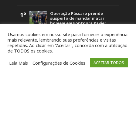
1º
Operação Pássaro prende
suspeito de mandar matar
homem em Fontoura Xavier
5.855
2º
Retorno no acesso a Arvorezinha
Usamos cookies em nosso site para fornecer a experiência
permanece bloqueado na BR-386
mais relevante, lembrando suas preferências e visitas
até domingo (26)
repetidas. Ao clicar em “Aceitar”, concorda com a utilização
1.835
de TODOS os cookies.
3º
19ª Ronda Crioula do Piquete
Cambará é lançada na
Leia Mais
Configurações de Cookies
ACEITAR TODOS
Comunidade Santa Bárbara
1.459
4º
STJ concede liberdade a um dos
acusados pela morte de Paula
Perin Portes em Soledade
1.439
5º
8º Festival da Canção Candeias da
Soledade reúne 80 intérpretes
neste fim de semana
1.260
1.839 views