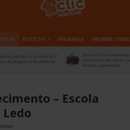
FOTOS
NOTÍCIAS
SEGURANÇA
INFORME COMER
Defesa Civil de Soledade pa
edade participa da abertura da 2ª
encontro do G8 Vale do Ta
ição do programa Educa Mais RS
troca de experiências
ecimento – Escola
 Ledo
oledade