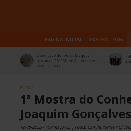
PÁGINA INICIAL
EXPOSOL 2026
trusul
Detonação de rochas bloqueará
Sol
 seus
trecho da BR-386 em Soledade nesta
ed
sexta-feira (7)
FOTOS
1ª Mostra do Conh
Joaquim Gonçalves
12/09/2025 - Mormaço/RS | Fotos: Camila Perres / ClicS