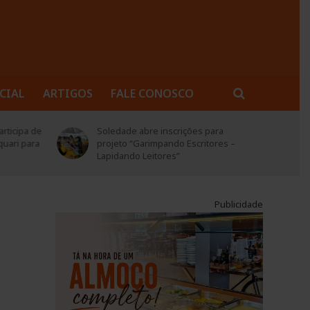
CIAL
ARTIGOS
FALE CONOSCO
rticipa de
Soledade abre inscrições para
quari para
projeto “Garimpando Escritores –
Lapidando Leitores”
Publicidade