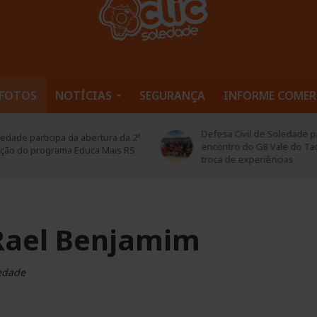
FOTOS
NOTÍCIAS
SEGURANÇA
INFORME COMER
Defesa Civil de Soledade pa
edade participa da abertura da 2ª
encontro do G8 Vale do Ta
ição do programa Educa Mais RS
troca de experiências
 Rael Benjamim
ledade