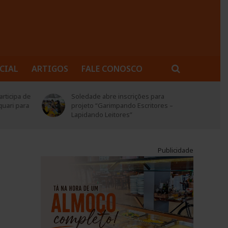
CIAL
ARTIGOS
FALE CONOSCO
rticipa de
Soledade abre inscrições para
quari para
projeto “Garimpando Escritores –
Lapidando Leitores”
Publicidade