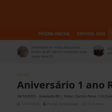
PÁGINA INICIAL
EXPOSOL 2026
trusul
Detonação de rochas bloqueará
Sol
 seus
trecho da BR-386 em Soledade nesta
ed
sexta-feira (7)
FOTOS
Aniversário 1 ano
04/10/2025 - Soledade/RS | Fotos: Camila Peres / ClicSo
13/10/2025
5.314 views
Portal ClicSoledade