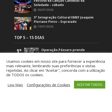
Festival da Canção Candeias da
Soledade – sábado
26/07/2026
5ª Integração Cultural EMEF Joaquim
Floriano Pinto – Espraiado
19/07/2026
TOP 5 – 15 DIAS
1º
Operação Pássaro prende
suspeito de mandar matar
homem em Fontoura Xavier
Usamos cookies em nosso site para fornecer a experiência
5.867
mais relevante, lembrando suas preferências e visitas
2º
Retorno no acesso a Arvorezinha
repetidas. Ao clicar em “Aceitar”, concorda com a utilização
permanece bloqueado na BR-386
de TODOS os cookies.
até domingo (26)
1.840
3º
19ª Ronda Crioula do Piquete
Leia Mais
Configurações de Cookies
ACEITAR TODOS
Cambará é lançada na
Comunidade Santa Bárbara
1.465
4º
STJ concede liberdade a um dos
acusados pela morte de Paula
Perin Portes em Soledade