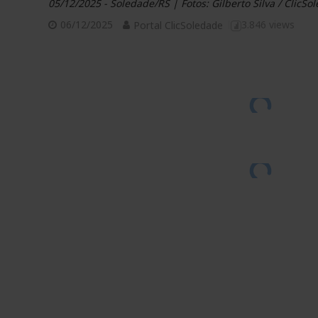
05/12/2025 - Soledade/RS | Fotos: Gilberto Silva / ClicSo
06/12/2025
3.846 views
Portal ClicSoledade