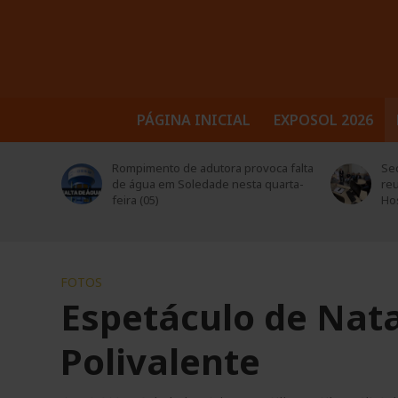
PÁGINA INICIAL
EXPOSOL 2026
tora e
Rompimento de adutora provoca falta
Sec
de água em Soledade nesta quarta-
reu
feira (05)
Hos
FOTOS
Espetáculo de Nata
Polivalente