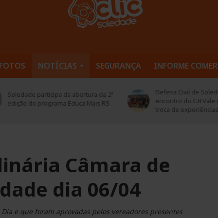
FOTOS
NOTÍCIAS
SEGURANÇA
INFORME COMER
Defesa Civil de Soledade pa
edade participa da abertura da 2ª
encontro do G8 Vale do Ta
ição do programa Educa Mais RS
troca de experiências
inária Câmara de
dade dia 06/04
 Dia e que foram aprovadas pelos vereadores presentes