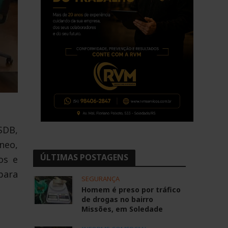
SDB,
neo,
ÚLTIMAS POSTAGENS
os e
para
SEGURANÇA
Homem é preso por tráfico
de drogas no bairro
Missões, em Soledade
o