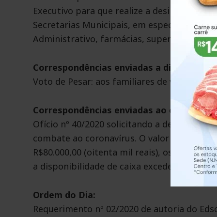
Executivo para que realize a desinfecção do
Secretarias Municipais, em especial a Secre
Administrativo, farmácias, supermercados, 
Correspondências enviadas a diversos:
Voto de Pesar: aos familiares de valoroso se
Correspondências enviadas ao executivo:
Ofício nº 40/2020 solicitando a devolução d
combate ao coronavírus. O valor total a se
R$80.000,00 (oitenta mil reais), os quais 
a disponibilidade de caixa excedente.
Ordem do Dia:
Requerimento nº 02/2020 de autoria do Edso