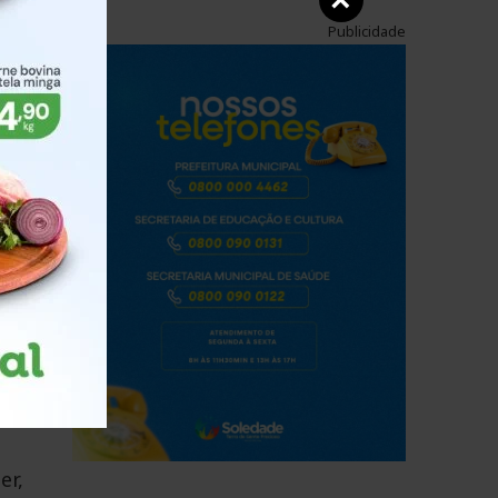
×
as
Publicidade
 de
com
er,