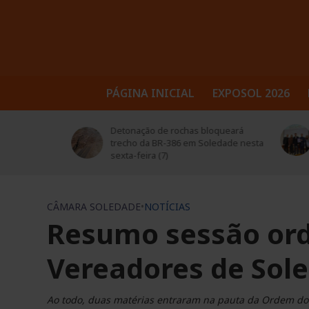
PÁGINA INICIAL
EXPOSOL 2026
trusul
Detonação de rochas bloqueará
Sol
 seus
trecho da BR-386 em Soledade nesta
ed
sexta-feira (7)
CÂMARA SOLEDADE
•
NOTÍCIAS
Resumo sessão ord
Vereadores de Sole
Ao todo, duas matérias entraram na pauta da Ordem do