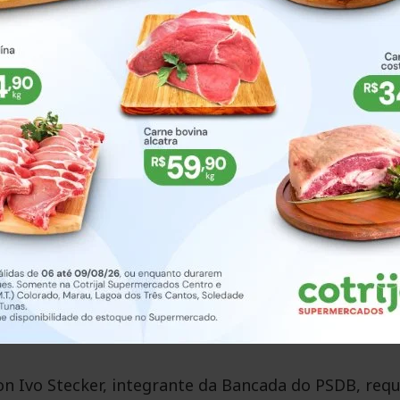
s locais onde há maior circulação de pessoas, como 
taria da Saúde e as unidades de saúde, Centro
entre outros.
rvidor público Denilso Silva pelo seu falecimento.
e valores futuros do duodécimo, ao Executivo para
r disponibilizado nos próximos meses ao executivo é
poderão ser descontados de forma mensal de acordo 
n Ivo Stecker, integrante da Bancada do PSDB, requ