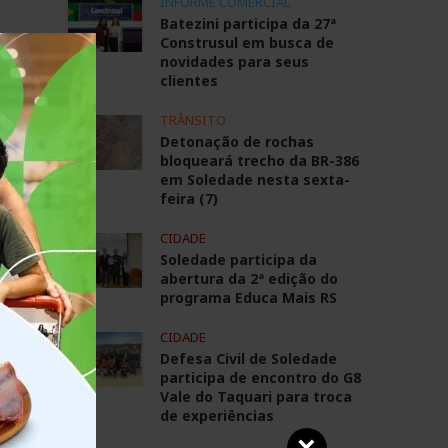
INFORME COMERCIAL
Batezini participa da 27ª
de
Construsul em busca de
novidades para seus
clientes
TRÂNSITO
Detonação de rochas
bloqueará trecho da BR-386
em Soledade nesta sexta-
feira (7)
CIDADE
Soledade participa da
abertura da 2ª edição do
programa Educa Mais RS
CIDADE
Defesa Civil de Soledade
participa de encontro do G8
Vale do Taquari para troca
de experiências