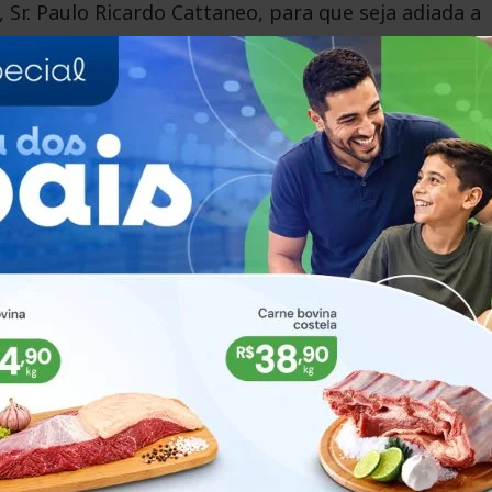
Sr. Paulo Ricardo Cattaneo, para que seja adiada a
0, a qual dispõe sobre contribuição previdenciária 
ração dos servidores municipais, em razão da
 os respectivos Servidores Municipais.
 do V. Edson Ivo Stecker que solicita ao Poder