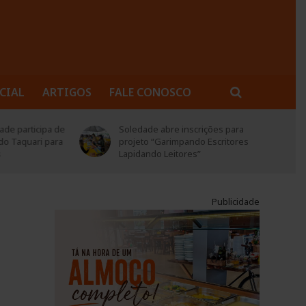
CIAL
ARTIGOS
FALE CONOSCO
rticipa de
Soledade abre inscrições para
quari para
projeto “Garimpando Escritores –
Lapidando Leitores”
Publicidade