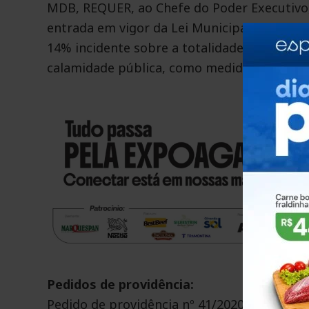
MDB, REQUER, ao Chefe do Poder Executivo, 
entrada em vigor da Lei Municipal 4.121/202
14% incidente sobre a totalidade da remune
calamidade pública, como medida a auxiliar
Pedidos de providência:
Pedido de providência nº 41/2020: de autoria