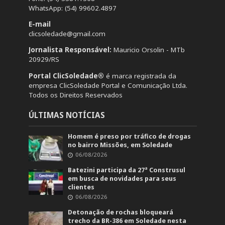
WhatsApp: (54) 99602.4897
E-mail
clicsoledade@gmail.com
Jornalista Responsável:
Mauricio Orsolin - MTb
20929/RS
Portal ClicSoledade®
é marca registrada da
empresa ClicSoledade Portal e Comunicação Ltda.
Todos os Direitos Reservados
ÚLTIMAS NOTÍCIAS
Homem é preso por tráfico de drogas
no bairro Missões, em Soledade
06/08/2026
Batezini participa da 27ª Construsul
em busca de novidades para seus
clientes
06/08/2026
Detonação de rochas bloqueará
trecho da BR-386 em Soledade nesta