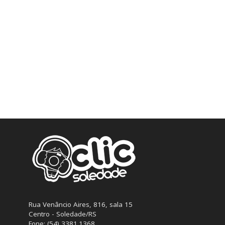
Rua Venâncio Aires, 816, sala 15
Centro - Soledade/RS
Fone: (54) 3381.1368