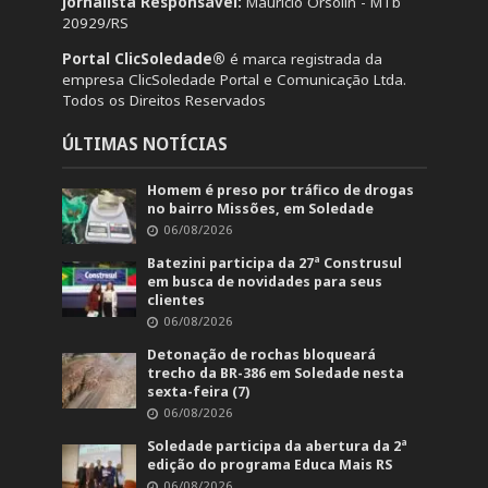
Jornalista Responsável:
Mauricio Orsolin - MTb
20929/RS
Portal ClicSoledade®
é marca registrada da
empresa ClicSoledade Portal e Comunicação Ltda.
Todos os Direitos Reservados
ÚLTIMAS NOTÍCIAS
Homem é preso por tráfico de drogas
no bairro Missões, em Soledade
06/08/2026
Batezini participa da 27ª Construsul
em busca de novidades para seus
clientes
06/08/2026
Detonação de rochas bloqueará
trecho da BR-386 em Soledade nesta
sexta-feira (7)
06/08/2026
Soledade participa da abertura da 2ª
edição do programa Educa Mais RS
06/08/2026