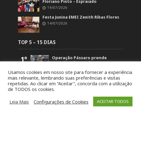
Floriano Pinto – Espraiado
19/07/2026
Festa Junina EMEI Zenith Ribas Flores
14/07/2026
TOP 5 – 15 DIAS
1º
Operação Pássaro prende
suspeito de mandar matar
homem em Fontoura Xavier
Usamos cookies em nosso site para fornecer a experiência
5.854
mais relevante, lembrando suas preferências e visitas
2º
Retorno no acesso a Arvorezinha
repetidas. Ao clicar em “Aceitar”, concorda com a utilização
permanece bloqueado na BR-386
de TODOS os cookies.
até domingo (26)
1.835
3º
19ª Ronda Crioula do Piquete
Leia Mais
Configurações de Cookies
ACEITAR TODOS
Cambará é lançada na
Comunidade Santa Bárbara
1.459
4º
STJ concede liberdade a um dos
acusados pela morte de Paula
Perin Portes em Soledade
1.436