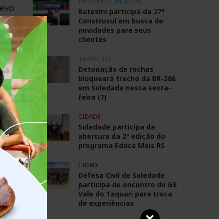
INFORME COMERCIAL
revo
Batezini participa da 27ª
Construsul em busca de
a,
novidades para seus
clientes
TRÂNSITO
Detonação de rochas
bloqueará trecho da BR-386
em Soledade nesta sexta-
feira (7)
CIDADE
Soledade participa da
abertura da 2ª edição do
programa Educa Mais RS
CIDADE
Defesa Civil de Soledade
participa de encontro do G8
Vale do Taquari para troca
de experiências