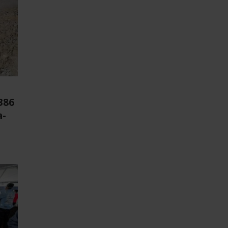
386
a-