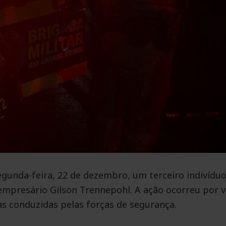
egunda-feira, 22 de dezembro, um terceiro indivídu
empresário Gilson Trennepohl. A ação ocorreu por v
as conduzidas pelas forças de segurança.