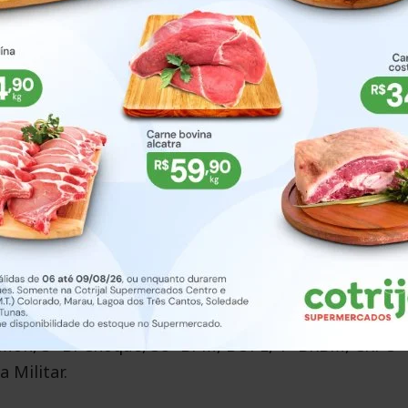
equestro ocorrido no sábado, 20 de dezembro. Desd
assaram a atuar de forma integrada para identificar
risão, outros dois suspeitos já haviam sido detidos
ilitar, por meio do 38º Batalhão de Polícia Militar,
o de participação no sequestro. De acordo com a
logística do grupo criminoso, incluindo o deslocame
a outro município, além de participação no planejam
RPMon, 3º BPChoque, 38º BPM, BOPE, 1º BRBM, CRPO
 Militar.