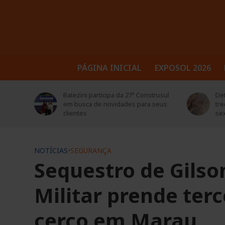
PÁGINA INICIAL
EXPOSOL 2026
trusul
Detonação de rochas bloqueará
Sol
 seus
trecho da BR-386 em Soledade nesta
ed
sexta-feira (7)
NOTÍCIAS
•
SEGURANÇA
Sequestro de Gilso
Militar prende ter
cerco em Marau