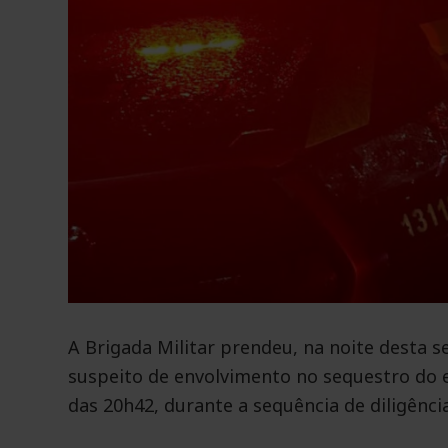
A Brigada Militar prendeu, na noite desta s
suspeito de envolvimento no sequestro do 
das 20h42, durante a sequência de diligênci