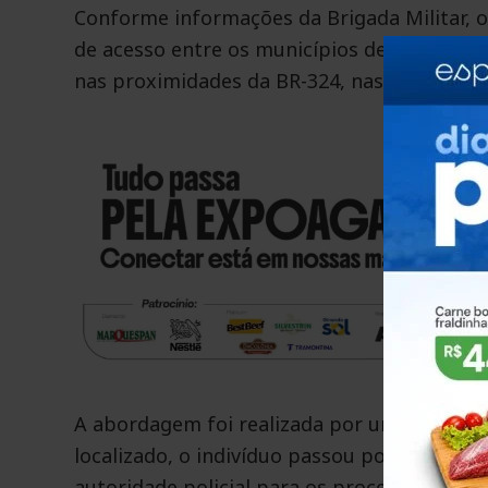
Conforme informações da Brigada Militar, o 
de acesso entre os municípios de Marau e V
nas proximidades da BR-324, nas imediaçõe
A abordagem foi realizada por uma guarniçã
localizado, o indivíduo passou por atendim
autoridade policial para os procedimentos l