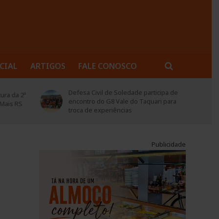
CIAL
ARTIGOS
FALE CONOSCO
rticipa de
Soledade abre inscrições para
quari para
projeto “Garimpando Escritores –
Lapidando Leitores”
Publicidade