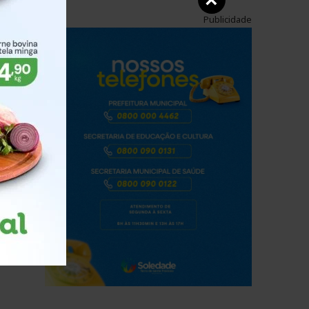
×
Publicidade
e o
 e
 ao
nto
ento