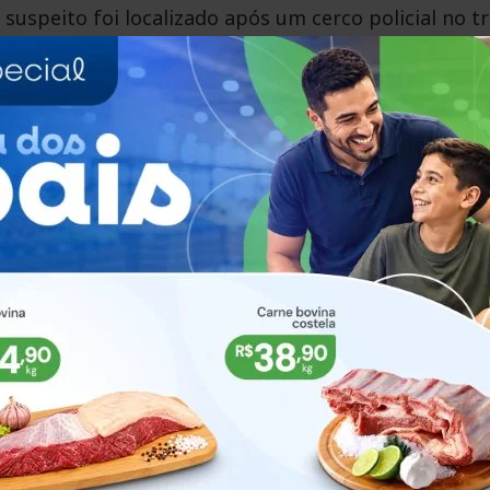
suspeito foi localizado após um cerco policial no t
ila Maria. Ele estava escondido em uma área de mat
s da empresa GSI.
o do 3º Batalhão de Polícia de Choque. Após ser
ento médico e, posteriormente, foi encaminhado à
egais.