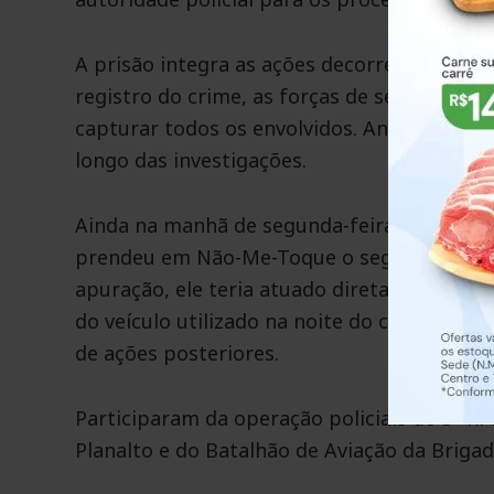
A prisão integra as ações decorrentes do s
registro do crime, as forças de segurança p
capturar todos os envolvidos. Antes dessa p
longo das investigações.
Ainda na manhã de segunda-feira, a Brigada M
prendeu em Não-Me-Toque o segundo acusad
apuração, ele teria atuado diretamente na 
do veículo utilizado na noite do crime par
de ações posteriores.
Participaram da operação policiais do 3º 
Planalto e do Batalhão de Aviação da Brigada