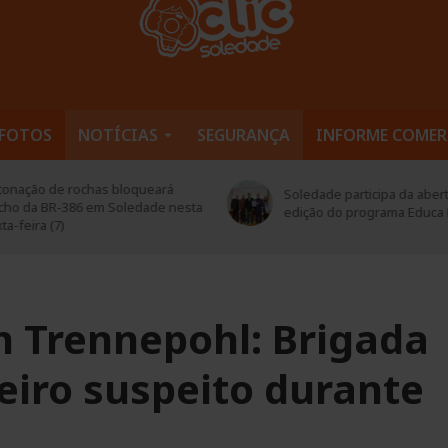
FOTOS
NOTÍCIAS
SEGURANÇA
INFORME COMER
Defesa Civil de Soledade pa
edade participa da abertura da 2ª
encontro do G8 Vale do Ta
ição do programa Educa Mais RS
troca de experiências
n Trennepohl: Brigada
ceiro suspeito durante