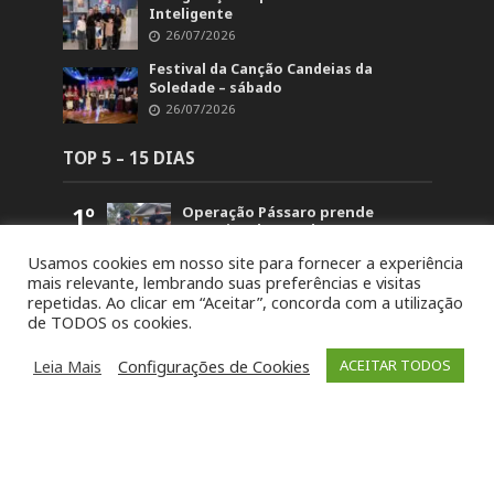
Inteligente
26/07/2026
Festival da Canção Candeias da
Soledade – sábado
26/07/2026
TOP 5 – 15 DIAS
1º
Operação Pássaro prende
suspeito de mandar matar
homem em Fontoura Xavier
Usamos cookies em nosso site para fornecer a experiência
5.876
mais relevante, lembrando suas preferências e visitas
2º
Retorno no acesso a Arvorezinha
repetidas. Ao clicar em “Aceitar”, concorda com a utilização
permanece bloqueado na BR-386
de TODOS os cookies.
até domingo (26)
1.850
3º
19ª Ronda Crioula do Piquete
Leia Mais
Configurações de Cookies
ACEITAR TODOS
Cambará é lançada na
Comunidade Santa Bárbara
1.477
4º
STJ concede liberdade a um dos
acusados pela morte de Paula
Perin Portes em Soledade
1.465