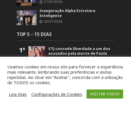
27/07/2026
Inauguração Alpha Estrutura
Inteligente
26/07/2026
TOP 5 – 15 DIAS
1º
STJ concede liberdade a um dos
acusados pela morte de Paula
Perin Portes em Soledade
1.498
Usamos cookies em nosso site para fornecer a experiência
2º
Polícia Civil prende dois
mais relevante, lembrando suas preferências e visitas
investigados por duplo
repetidas. Ao clicar em “Aceitar”, concorda com a utilização
homicídio em Barros Cassal
de TODOS os cookies.
1.199
3º
Detonação de rochas bloqueará
trecho da BR-386 em Soledade
Leia Mais
Configurações de Cookies
ACEITAR TODOS
nesta sexta-feira (7)
1.075
4º
Intenso Laticínios conquista
oito medalhas no Prêmio Queijo
Brasil e tem produto eleito o
melhor do Rio Grande do Sul
1.024