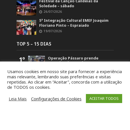
Festival da Canção Candeias da
Soledade – sábado
26/07/2026
5ª Integração Cultural EMEF Joaquim
Floriano Pinto – Espraiado
19/07/2026
TOP 5 – 15 DIAS
1º
Operação Pássaro prende
suspeito de mandar matar
homem em Fontoura Xavier
Usamos cookies em nosso site para fornecer a experiência
5.870
mais relevante, lembrando suas preferências e visitas
2º
Retorno no acesso a Arvorezinha
repetidas. Ao clicar em “Aceitar”, concorda com a utilização
permanece bloqueado na BR-386
de TODOS os cookies.
até domingo (26)
1.840
3º
19ª Ronda Crioula do Piquete
Leia Mais
Configurações de Cookies
ACEITAR TODOS
Cambará é lançada na
Comunidade Santa Bárbara
1.471
4º
STJ concede liberdade a um dos
acusados pela morte de Paula
Perin Portes em Soledade