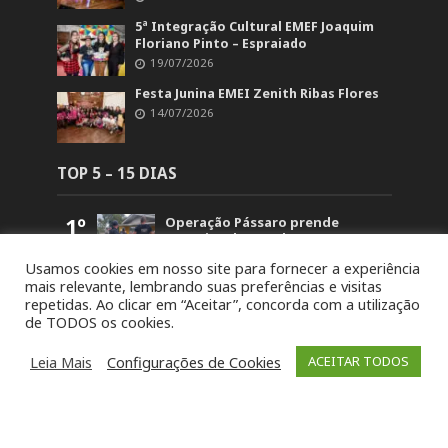
5ª Integração Cultural EMEF Joaquim
Floriano Pinto – Espraiado
19/07/2026
Festa Junina EMEI Zenith Ribas Flores
14/07/2026
TOP 5 – 15 DIAS
1º
Operação Pássaro prende
suspeito de mandar matar
homem em Fontoura Xavier
Usamos cookies em nosso site para fornecer a experiência
5.854
mais relevante, lembrando suas preferências e visitas
2º
Retorno no acesso a Arvorezinha
repetidas. Ao clicar em “Aceitar”, concorda com a utilização
permanece bloqueado na BR-386
de TODOS os cookies.
até domingo (26)
1.835
3º
19ª Ronda Crioula do Piquete
Leia Mais
Configurações de Cookies
ACEITAR TODOS
Cambará é lançada na
Comunidade Santa Bárbara
1.459
4º
STJ concede liberdade a um dos
acusados pela morte de Paula