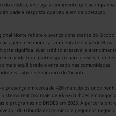
lém do crédito, entrega atendimento que acompanha
oximidade e resposta que vão além da operação
ional Norte reflete o avanço consistente do Sicoob
na agenda econômica, ambiental e social do Brasil
orte significa levar crédito acessível e atendiment
nceiro ainda tem muito espaço para crescer, e onde 
o mais equilibrado e enraizado nas comunidades
administrativo e financeiro do Sicoob.
o e presença em cerca de 420 municípios onde nen
o Sistema realizou mais de R$ 6,6 bilhões em negóci
has e programas no BNDES em 2025. A parceria entre
devedor, distribuída entre micro e pequenos negócio