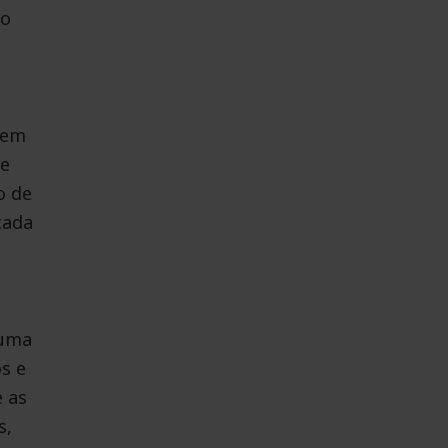
 o
 em
 e
o de
cada
huma
os e
 as
s,