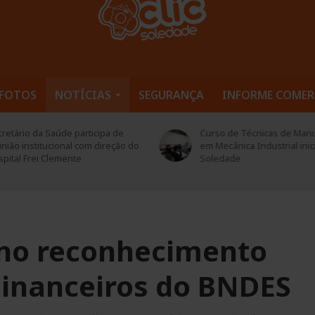
FOTOS
NOTÍCIAS
SEGURANÇA
INFORME COMER
retário da Saúde participa de
Curso de Técnicas de Man
nião institucional com direção do
em Mecânica Industrial inic
pital Frei Clemente
Soledade
 no reconhecimento
Financeiros do BNDES