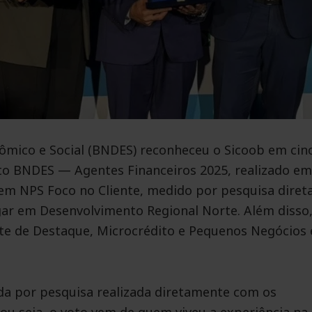
mico e Social (BNDES) reconheceu o Sicoob em cin
to BNDES — Agentes Financeiros 2025, realizado em
 em NPS Foco no Cliente, medido por pesquisa diret
ugar em Desenvolvimento Regional Norte. Além disso,
nte de Destaque, Microcrédito e Pequenos Negócios 
da por pesquisa realizada diretamente com os
ou seja, o voto vem de quem viveu a experiência na