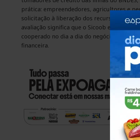
prática: empreendedores, agricultores e p
solicitação à liberação dos recursos. Ser a 
avaliação significa que o Sicoob entrega a
cooperado no dia a dia do negócio, com pr
financeira.