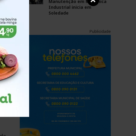
×
Manutenção em Mecânica
 em
Industrial inicia em
 e
Soledade
o de
cada
Publicidade
huma
os e
 as
s,