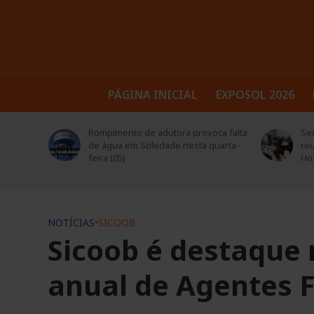
PÁGINA INICIAL
EXPOSOL 2026
tora e
Rompimento de adutora provoca falta
Sec
de água em Soledade nesta quarta-
reu
feira (05)
Hos
NOTÍCIAS
•
SICOOB
Sicoob é destaque
anual de Agentes 