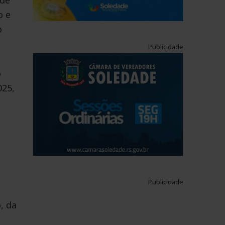
ade
o e
o
Publicidade
o
025,
Publicidade
, da