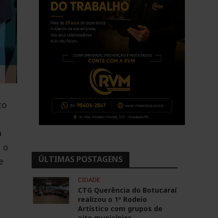
co
a
 o
ÚLTIMAS POSTAGENS
e
CIDADE
CTG Querência do Botucaraí
realizou o 1º Rodeio
Artístico com grupos de
oito municípios