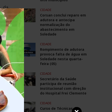
, da
CIDADE
Corsan conclui reparo em
adutora e antecipa
 o
normalização do
abastecimento em
Soledade
CIDADE
Rompimento de adutora
provoca falta de água em
Soledade nesta quarta-
feira (05)
CIDADE
Secretário da Saúde
participa de reunião
institucional com direção
do Hospital Frei Clemente
CIDADE
Curso de Técnicas de