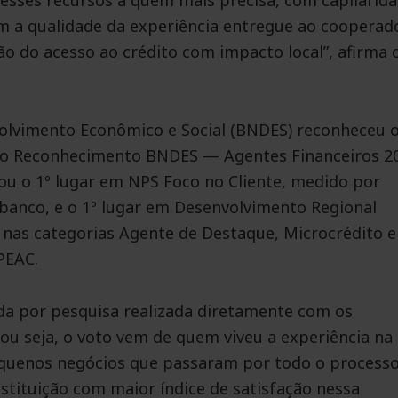
esses recursos a quem mais precisa, com capilarid
m a qualidade da experiência entregue ao cooperad
ão do acesso ao crédito com impacto local”, afirma 
volvimento Econômico e Social (BNDES) reconheceu 
nto Reconhecimento BNDES — Agentes Financeiros 2
ou o 1º lugar em NPS Foco no Cliente, medido por
 banco, e o 1º lugar em Desenvolvimento Regional
o nas categorias Agente de Destaque, Microcrédito e
PEAC.
da por pesquisa realizada diretamente com os
ou seja, o voto vem de quem viveu a experiência na
equenos negócios que passaram por todo o processo
instituição com maior índice de satisfação nessa