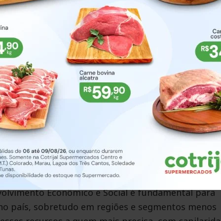
ional Norte reflete o avanço consistente do Sicoob
na agenda econômica, ambiental e social do Brasil
orte significa levar crédito acessível e atendiment
nceiro ainda tem muito espaço para crescer, e onde 
o mais equilibrado e enraizado nas comunidades
administrativo e financeiro do Sicoob.
o e presença em cerca de 420 municípios onde nen
o Sistema realizou mais de R$ 6,6 bilhões em negóci
has e programas no BNDES em 2025. A parceria entre
devedor, distribuída entre micro e pequenos negócio
as as regiões do país.
volvimento Econômico e Social é fundamental para
o no país, sobretudo em regiões e segmentos menos