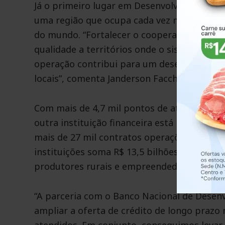
Já o primeiro lugar em Desenvolvimento Reg
uma região que ocupa cada vez mais espaço 
do mundo. “Fortalecer o cooperativismo no N
qualidade a territórios onde o sistema fina
operação contribui para um desenvolviment
locais”, comenta Janderson Facchin, diretor 
Com mais de 4,7 mil pontos de atendiment
outra instituição financeira está presente, 
mais de 27 mil contratos operações em lin
instituições soma R$ 13,5 bilhões de saldo 
produtores rurais e empreendedores em tod
“A parceria com o Banco Nacional de Desen
ampliar a oferta de crédito de longo praz