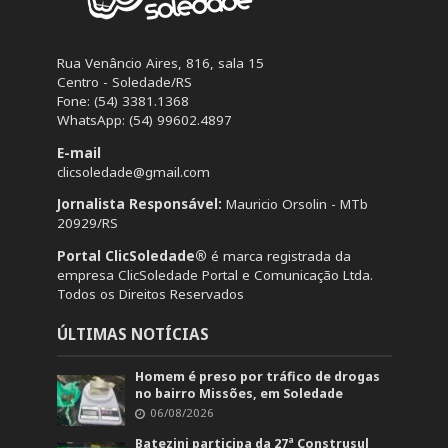
Rua Venâncio Aires, 816, sala 15
Centro - Soledade/RS
Fone: (54) 3381.1368
WhatsApp: (54) 99602.4897
E-mail
clicsoledade@gmail.com
Jornalista Responsável:
Mauricio Orsolin - MTb
20929/RS
Portal ClicSoledade®
é marca registrada da
empresa ClicSoledade Portal e Comunicação Ltda.
Todos os Direitos Reservados
ÚLTIMAS NOTÍCIAS
Homem é preso por tráfico de drogas
no bairro Missões, em Soledade
06/08/2026
Batezini participa da 27ª Construsul