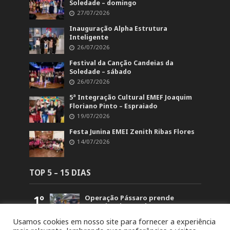
Soledade – domingo
27/07/2026
Inauguração Alpha Estrutura
Inteligente
26/07/2026
Festival da Canção Candeias da
Soledade – sábado
26/07/2026
5ª Integração Cultural EMEF Joaquim
Floriano Pinto – Espraiado
19/07/2026
Festa Junina EMEI Zenith Ribas Flores
14/07/2026
TOP 5 – 15 DIAS
1º
Operação Pássaro prende
suspeito de mandar matar
homem em Fontoura Xavier
Usamos cookies em nosso site para fornecer a experiência
5.855