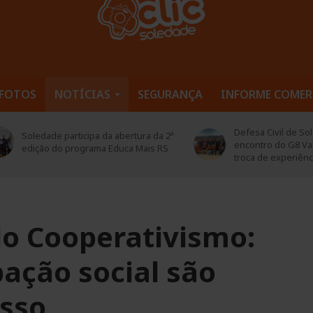
FOTOS
NOTÍCIAS
SEGURANÇA
INFORME COMER
Defesa Civil de Soledade pa
edade participa da abertura da 2ª
encontro do G8 Vale do Ta
ição do programa Educa Mais RS
troca de experiências
do Cooperativismo:
pação social são
esso