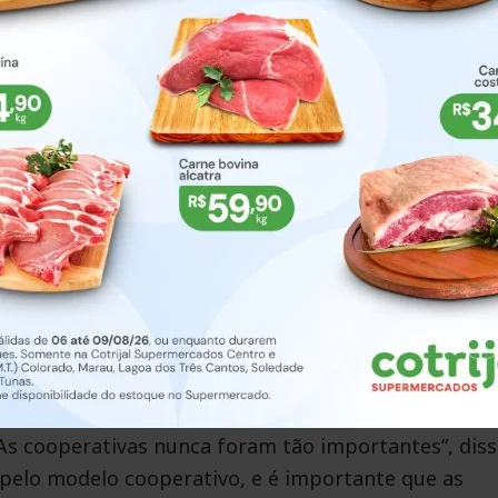
espeitando a individualidade de cada um.”
 intercooperação, ou cooperação entre diferentes
recisam dar exemplo de união e trabalho em equipe,
a sociedade”, disse.
mbém enfatizou a importância da participação soci
precisamos abrir, ainda mais, para a sociedade
elo cooperativo é baseado na coletividade, e o suce
ipe.”
obre o modelo cooperativo é um dos principais
anto, quando as pessoas entendem o modelo e seus
“As cooperativas nunca foram tão importantes”, diss
 pelo modelo cooperativo, e é importante que as