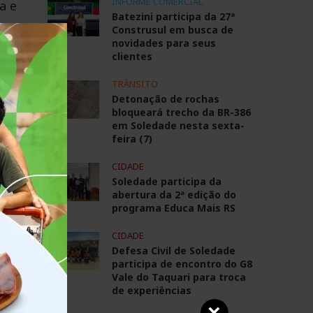
INFORME COMERCIAL
a e
Batezini participa da 27ª
Construsul em busca de
novidades para seus
clientes
TRÂNSITO
Detonação de rochas
bloqueará trecho da BR-386
em Soledade nesta sexta-
feira (7)
CIDADE
Soledade participa da
abertura da 2ª edição do
programa Educa Mais RS
CIDADE
Defesa Civil de Soledade
participa de encontro do G8
Vale do Taquari para troca
de experiências