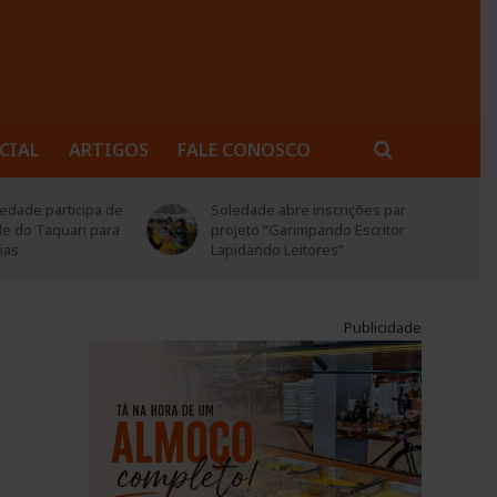
CIAL
ARTIGOS
FALE CONOSCO
rticipa de
Soledade abre inscrições para
quari para
projeto “Garimpando Escritores –
Lapidando Leitores”
Publicidade