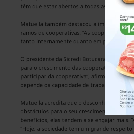
têm que estar abertos a todas as pessoas, r
Matuella também destacou a importância da
ramos de cooperativas. “As cooperativas p
tanto internamente quanto em parceria com 
O presidente da Sicredi Botucaraí RS/MG ta
para o crescimento das cooperativas. “Nós 
participar da cooperativa”, afirmou. “O mod
depende da capacidade de trabalhar em equ
Matuella acredita que o desconhecimento s
obstáculos para o seu crescimento. No ent
benefícios, elas tendem a se engajar mais. 
“Hoje, a sociedade tem um grande respeito