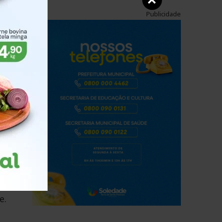
×
Publicidade
al
sso
e.