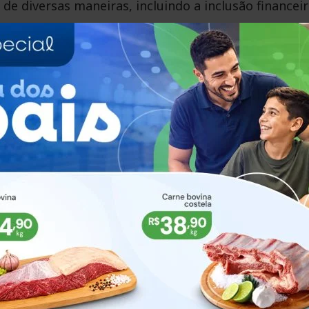
de diversas maneiras, incluindo a inclusão financeir
vas
r muito abertas à sociedade”, afirmou Matuella. “Os
is, e a adesão voluntária e livre é um deles. Todos