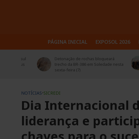
PÁGINA INICIAL
EXPOSOL 2026
trusul
Detonação de rochas bloqueará
Sol
 seus
trecho da BR-386 em Soledade nesta
ed
sexta-feira (7)
NOTÍCIAS
•
SICREDI
Dia Internacional 
liderança e partici
chaves para o suc