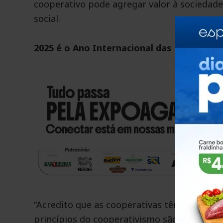
cooperativo pode agregar valor à sociedade 
social.
2025 é o Ano Internacional das Cooperati
“Acredito que as cooperativas têm que esta
princípios do cooperativismo são fundamenta