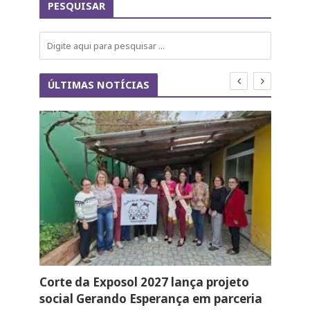
PESQUISAR
ÚLTIMAS NOTÍCIAS
to
Corte da Exposol 2027 lança projeto
Apro
e
social Gerando Esperança em parceria
Expo