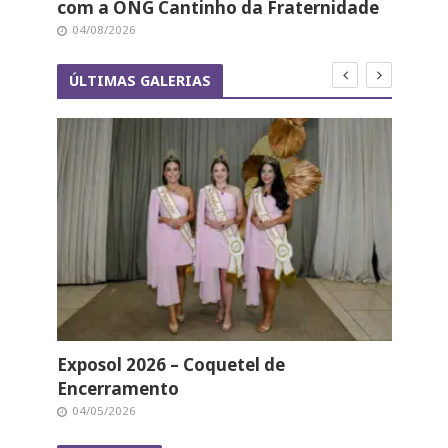
com a ONG Cantinho da Fraternidade
tra
04/08/2026
21/
ÚLTIMAS GALERIAS
nas
Exposol 2026 – Coquetel de
Exp
Encerramento
04/
04/05/2026