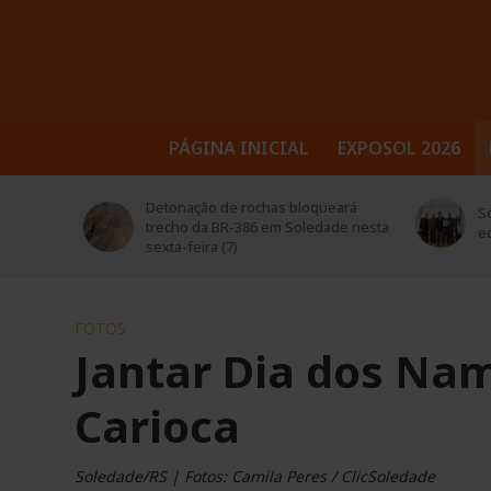
PÁGINA INICIAL
EXPOSOL 2026
trusul
Detonação de rochas bloqueará
Sol
 seus
trecho da BR-386 em Soledade nesta
ed
sexta-feira (7)
FOTOS
Jantar Dia dos Nam
Carioca
Soledade/RS | Fotos: Camila Peres / ClicSoledade