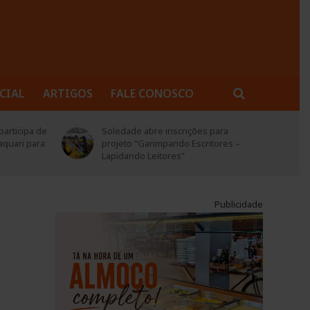
CIAL
ARTIGOS
FALE CONOSCO
rticipa de
Soledade abre inscrições para
quari para
projeto “Garimpando Escritores –
Lapidando Leitores”
Publicidade