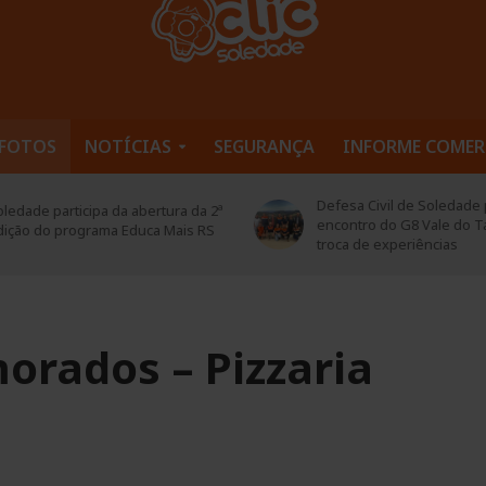
FOTOS
NOTÍCIAS
SEGURANÇA
INFORME COMER
Defesa Civil de Soledade pa
edade participa da abertura da 2ª
encontro do G8 Vale do Ta
ição do programa Educa Mais RS
troca de experiências
orados – Pizzaria