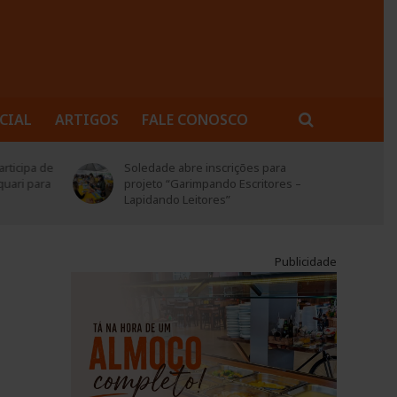
CIAL
ARTIGOS
FALE CONOSCO
rticipa de
Soledade abre inscrições para
quari para
projeto “Garimpando Escritores –
Lapidando Leitores”
Publicidade