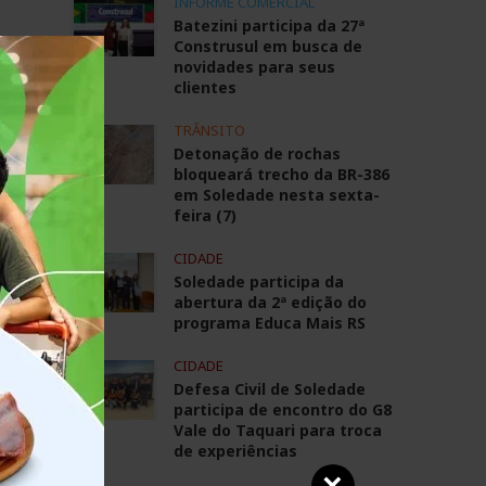
INFORME COMERCIAL
Batezini participa da 27ª
Construsul em busca de
novidades para seus
clientes
TRÂNSITO
Detonação de rochas
bloqueará trecho da BR-386
em Soledade nesta sexta-
feira (7)
CIDADE
Soledade participa da
abertura da 2ª edição do
programa Educa Mais RS
CIDADE
o
Defesa Civil de Soledade
participa de encontro do G8
Vale do Taquari para troca
o
de experiências