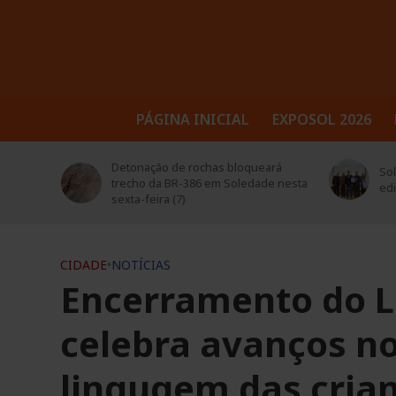
PÁGINA INICIAL
EXPOSOL 2026
trusul
Detonação de rochas bloqueará
Sol
 seus
trecho da BR-386 em Soledade nesta
ed
sexta-feira (7)
CIDADE
•
NOTÍCIAS
Encerramento do L
celebra avanços n
lingugem das cria