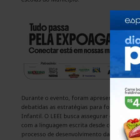
Durante o evento, foram apresentadas as e
debatidas as estratégias para fortalecer o 
Infantil. O LEEI busca assegurar o direito da
com a linguagem escrita desde cedo, além d
processo de desenvolvimento da linguagem