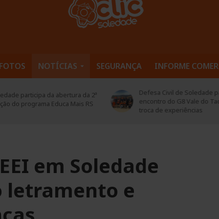
FOTOS
NOTÍCIAS
SEGURANÇA
INFORME COMER
Defesa Civil de Soledade pa
edade participa da abertura da 2ª
encontro do G8 Vale do Ta
ição do programa Educa Mais RS
troca de experiências
EEI em Soledade
o letramento e
nças