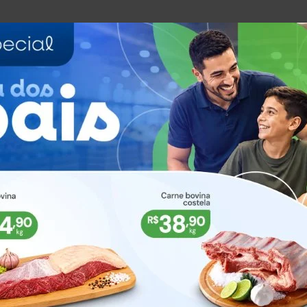
xperiências desenvolvidas ao longo da formação e
trabalho com a linguagem oral e escrita na Educaçã
s crianças ao acesso a práticas ricas e significativas
e incentivar a aproximação entre escola e família n
.