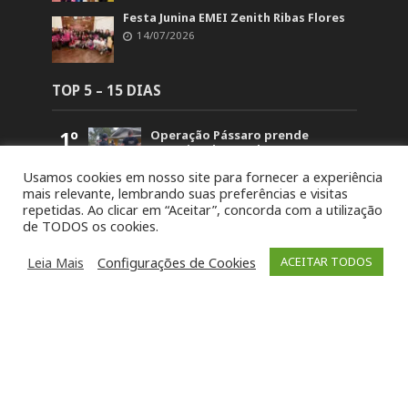
Festa Junina EMEI Zenith Ribas Flores
14/07/2026
TOP 5 – 15 DIAS
1º
Operação Pássaro prende
suspeito de mandar matar
homem em Fontoura Xavier
Usamos cookies em nosso site para fornecer a experiência
5.834
mais relevante, lembrando suas preferências e visitas
2º
Retorno no acesso a Arvorezinha
repetidas. Ao clicar em “Aceitar”, concorda com a utilização
permanece bloqueado na BR-386
de TODOS os cookies.
até domingo (26)
1.821
3º
19ª Ronda Crioula do Piquete
Leia Mais
Configurações de Cookies
ACEITAR TODOS
Cambará é lançada na
Comunidade Santa Bárbara
1.451
4º
STJ concede liberdade a um dos
acusados pela morte de Paula
Perin Portes em Soledade
1.395
5º
8º Festival da Canção Candeias da
Soledade reúne 80 intérpretes