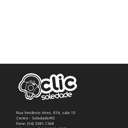
Rua Venâncio Aires, 816, sala 15
Centro - Soledade/RS
Fone: (54) 3381.1368