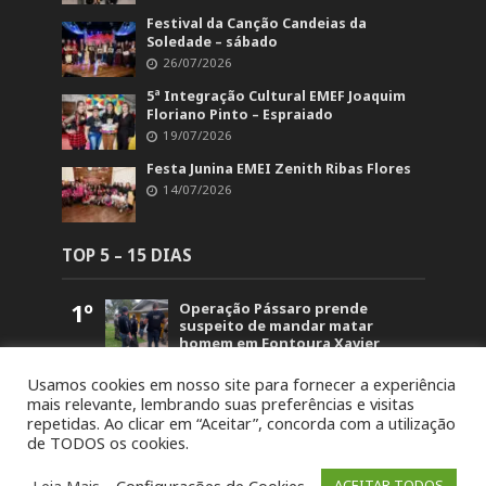
Festival da Canção Candeias da
Soledade – sábado
26/07/2026
5ª Integração Cultural EMEF Joaquim
Floriano Pinto – Espraiado
19/07/2026
Festa Junina EMEI Zenith Ribas Flores
14/07/2026
TOP 5 – 15 DIAS
1º
Operação Pássaro prende
suspeito de mandar matar
homem em Fontoura Xavier
5.837
2º
Retorno no acesso a Arvorezinha
Usamos cookies em nosso site para fornecer a experiência
permanece bloqueado na BR-386
mais relevante, lembrando suas preferências e visitas
até domingo (26)
repetidas. Ao clicar em “Aceitar”, concorda com a utilização
1.822
de TODOS os cookies.
3º
19ª Ronda Crioula do Piquete
Cambará é lançada na
Leia Mais
Configurações de Cookies
ACEITAR TODOS