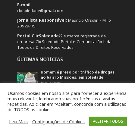
E-mail
clicsoledade@gmail.com
Jornalista Responsável:
Mauricio Orsolin - MTb
20929/RS
Portal ClicSoledade®
é marca registrada da
empresa ClicSoledade Portal e Comunicação Ltda.
Todos os Direitos Reservados
ÚLTIMAS NOTÍCIAS
Homem é preso por tráfico de drogas
no bairro Missões, em Soledade
06/08/2026
Batezini participa da 27ª Construsul
Usamos cookies em nosso site para fornecer a experiência
em busca de novidades para seus
mais relevante, lembrando suas preferências e visitas
clientes
repetidas. Ao clicar em “Aceitar”, concorda com a utilização
06/08/2026
de TODOS os cookies.
Detonação de rochas bloqueará
Leia Mais
Configurações de Cookies
ACEITAR TODOS
trecho da BR-386 em Soledade nesta
sexta-feira (7)
06/08/2026