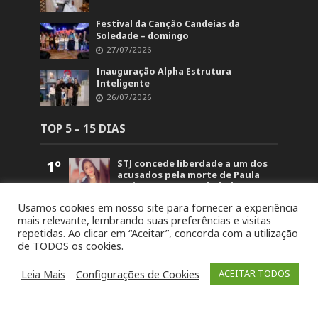
Festival da Canção Candeias da
Soledade – domingo
27/07/2026
Inauguração Alpha Estrutura
Inteligente
26/07/2026
TOP 5 – 15 DIAS
1º
STJ concede liberdade a um dos
acusados pela morte de Paula
Perin Portes em Soledade
1.500
Usamos cookies em nosso site para fornecer a experiência
2º
Polícia Civil prende dois
mais relevante, lembrando suas preferências e visitas
investigados por duplo
repetidas. Ao clicar em “Aceitar”, concorda com a utilização
homicídio em Barros Cassal
de TODOS os cookies.
1.201
3º
Detonação de rochas bloqueará
trecho da BR-386 em Soledade
Leia Mais
Configurações de Cookies
ACEITAR TODOS
nesta sexta-feira (7)
1.077
4º
Intenso Laticínios conquista