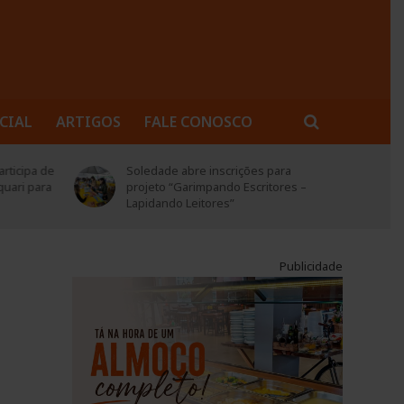
CIAL
ARTIGOS
FALE CONOSCO
rticipa de
Soledade abre inscrições para
quari para
projeto “Garimpando Escritores –
Lapidando Leitores”
Publicidade