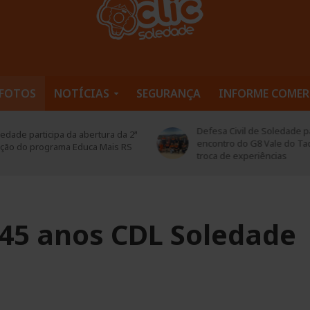
FOTOS
NOTÍCIAS
SEGURANÇA
INFORME COMER
Defesa Civil de Soledade pa
edade participa da abertura da 2ª
encontro do G8 Vale do Ta
ição do programa Educa Mais RS
troca de experiências
 45 anos CDL Soledade