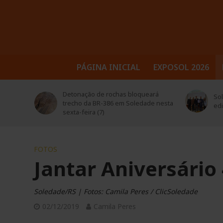
PÁGINA INICIAL
EXPOSOL 2026
trusul
Detonação de rochas bloqueará
Sol
 seus
trecho da BR-386 em Soledade nesta
ed
sexta-feira (7)
FOTOS
Jantar Aniversário
Soledade/RS | Fotos: Camila Peres / ClicSoledade
02/12/2019
Camila Peres