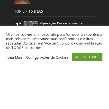
TOP 5 – 15 DIAS
1º
Operação Pássaro prende
suspeito de mandar matar
homem em Fontoura Xavier
Usamos cookies em nosso site para fornecer a experiência
5.839
mais relevante, lembrando suas preferências e visitas
2º
Retorno no acesso a Arvorezinha
repetidas. Ao clicar em “Aceitar”, concorda com a utilização
permanece bloqueado na BR-386
de TODOS os cookies.
até domingo (26)
1.822
3º
19ª Ronda Crioula do Piquete
Leia Mais
Configurações de Cookies
ACEITAR TODOS
Cambará é lançada na
Comunidade Santa Bárbara
1.452
4º
STJ concede liberdade a um dos
acusados pela morte de Paula
Perin Portes em Soledade
1.420
5º
8º Festival da Canção Candeias da
Soledade reúne 80 intérpretes
neste fim de semana
1.251