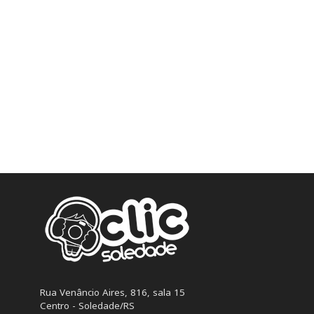
Rua Venâncio Aires, 816, sala 15
Centro - Soledade/RS