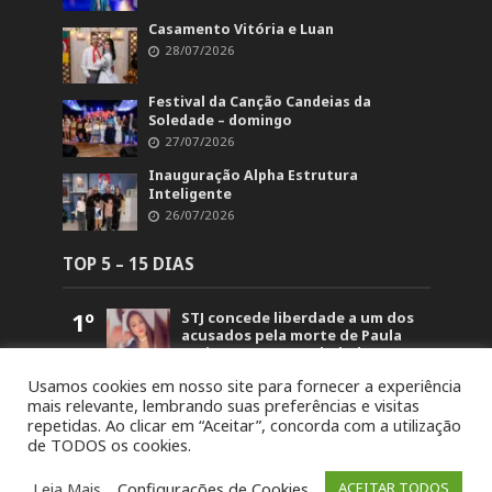
Casamento Vitória e Luan
28/07/2026
Festival da Canção Candeias da
Soledade – domingo
27/07/2026
Inauguração Alpha Estrutura
Inteligente
26/07/2026
TOP 5 – 15 DIAS
1º
STJ concede liberdade a um dos
acusados pela morte de Paula
Perin Portes em Soledade
1.500
Usamos cookies em nosso site para fornecer a experiência
2º
Polícia Civil prende dois
mais relevante, lembrando suas preferências e visitas
investigados por duplo
repetidas. Ao clicar em “Aceitar”, concorda com a utilização
homicídio em Barros Cassal
de TODOS os cookies.
1.201
3º
Detonação de rochas bloqueará
trecho da BR-386 em Soledade
Leia Mais
Configurações de Cookies
ACEITAR TODOS