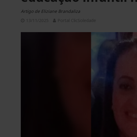
Artigo de Eliziane Brandaliza
13/11/2025
Portal ClicSoledade