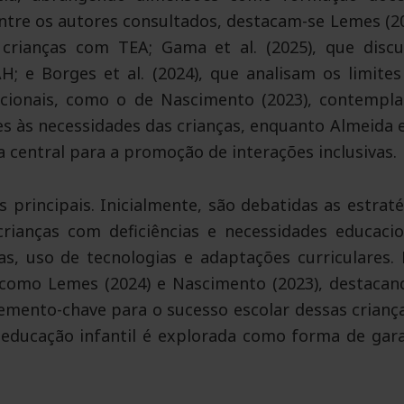
Entre os autores consultados, destacam-se Lemes (20
 crianças com TEA; Gama et al. (2025), que disc
; e Borges et al. (2024), que analisam os limites
adicionais, como o de Nascimento (2023), contempl
s às necessidades das crianças, enquanto Almeida et
 central para a promoção de interações inclusivas.
 principais. Inicialmente, são debatidas as estraté
crianças com deficiências e necessidades educacio
as, uso de tecnologias e adaptações curriculares. 
 como Lemes (2024) e Nascimento (2023), destacan
emento-chave para o sucesso escolar dessas criança
a educação infantil é explorada como forma de gara