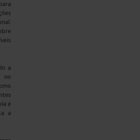
para
ções
nal.
obre
veis
do a
s no
como
ntes
ola é
ta a