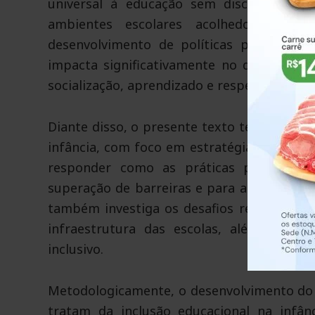
universal à educação sem discriminação
ambientes escolares acolhedores, ace
desenvolvimento de políticas públicas e 
impacta significativamente no desenvolvi
socialização, aprendizado e respeito à dive
Diante disso, o presente texto tem como ob
infância, com foco em estratégias que fav
responder como as práticas pedagógica
superação de barreiras e para a construçã
também investiga os desafios relacionado
infraestrutura das escolas, além da im
inclusivo.
Metodologicamente, o desenvolvimento do t
tratam da inclusão educacional na infâ