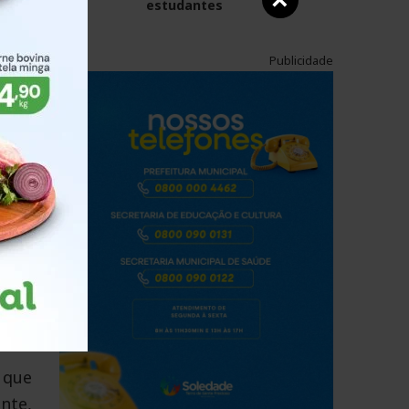
×
o de
estudantes
e no
olar
Publicidade
s de
eira
a-se
ra a
alho
is e
esso
 que
nte,