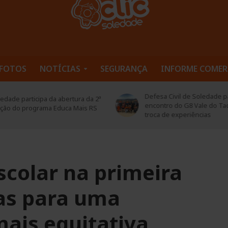
FOTOS
NOTÍCIAS
SEGURANÇA
INFORME COMER
Defesa Civil de Soledade pa
edade participa da abertura da 2ª
encontro do G8 Vale do Ta
ição do programa Educa Mais RS
troca de experiências
scolar na primeira
ias para uma
mais equitativa