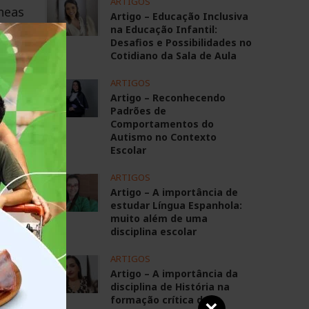
ARTIGOS
neas
Artigo – Educação Inclusiva
na Educação Infantil:
ases
Desafios e Possibilidades no
ntir
Cotidiano da Sala de Aula
ais,
ARTIGOS
Essa
Artigo – Reconhecendo
ra o
Padrões de
Comportamentos do
 uma
Autismo no Contexto
Escolar
toda
ARTIGOS
Artigo – A importância de
estudar Língua Espanhola:
lete
muito além de uma
ções
disciplina escolar
o da
ARTIGOS
m os
Artigo – A importância da
disciplina de História na
eito
formação crítica dos