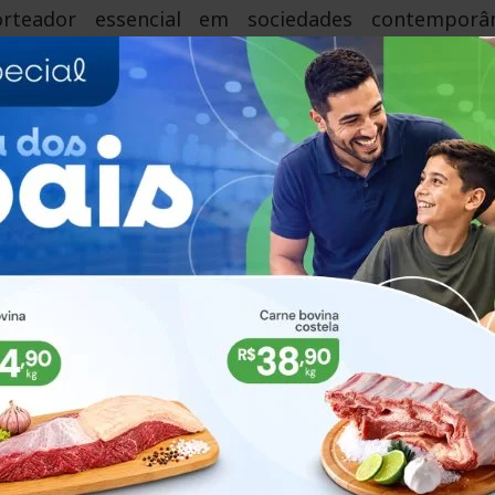
rteador essencial em sociedades contemporâ
cial. No contexto da educação infantil, onde as b
s, a inclusão ganha ainda mais relevância ao gara
 de suas condições físicas, intelectuais ou soci
de aprendizado que respeite suas singularidades. 
s primeiros anos de vida, é fundamental pa
as, sociais e emocionais, constituindo-se como
são e combater desigualdades que podem impactar 
ia vai além do campo educacional. Esse processo ref
ireitos das crianças, em consonância com legisla
ração Universal dos Direitos Humanos e o Estatut
ão escolar na educação infantil também ressoa co
a de Inclusão (Lei nº 13.146/2015), que assegura dir