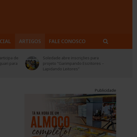
CIAL
ARTIGOS
FALE CONOSCO
rticipa de
Soledade abre inscrições para
quari para
projeto “Garimpando Escritores –
Lapidando Leitores”
Publicidade