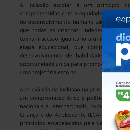
A inclusão escolar é um princípio no
comprometidas com a equidade e justiça so
do desenvolvimento humano são construída
que todas as crianças, independentemente
tenham acesso igualitário a um ambiente 
etapa educacional, que compreende o
desenvolvimento de habilidades cognitiv
oportunidade única para promover a inclu
uma trajetória escolar.
A relevância da inclusão na primeira infânc
um compromisso ético e político com os d
nacionais e internacionais, como a Decla
Criança e do Adolescente (ECA). A inclus
princípios estabelecidos pela Lei Brasileir