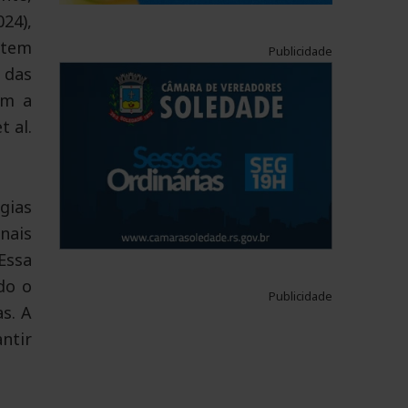
24),
utem
Publicidade
 das
am a
 al.
gias
nais
Essa
do o
Publicidade
s. A
ntir