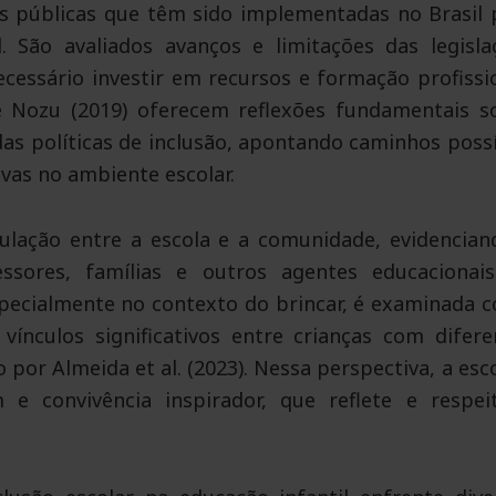
as públicas que têm sido implementadas no Brasil 
. São avaliados avanços e limitações das legisla
cessário investir em recursos e formação profissio
e Nozu (2019) oferecem reflexões fundamentais s
das políticas de inclusão, apontando caminhos possí
ivas no ambiente escolar.
culação entre a escola e a comunidade, evidencian
ssores, famílias e outros agentes educacionai
especialmente no contexto do brincar, é examinada 
nculos significativos entre crianças com difere
por Almeida et al. (2023). Nessa perspectiva, a esc
 convivência inspirador, que reflete e respei