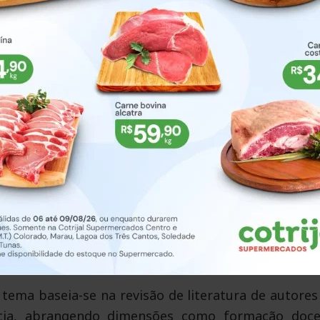
. Esse contexto torna evidente que a construçã
ssíveis e inclusivos deve ser uma prioridad
práticas pedagógicas. Além disso, a inclusão esc
mento das crianças, proporcionando oportunidade
rsidade desde os primeiros anos de vida.
jetivo explorar o tema da inclusão escolar na prim
oreçam uma educação infantil mais equitativa. Busc
s e as políticas públicas podem contribuir pa
o de espaços verdadeiramente inclusivos. Este trab
s à formação de educadores, adaptação de materia
portância do envolvimento das famílias no proc
ema baseia-se na revisão de literatura de autores
ncia, abrangendo dimensões como formação doce