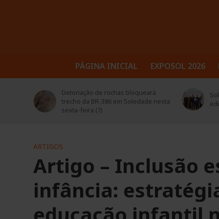
PÁGINA INICIAL
EXPOSOL 2026
trusul
Detonação de rochas bloqueará
Sol
 seus
trecho da BR-386 em Soledade nesta
ed
sexta-feira (7)
ARTIGOS
Artigo – Inclusão e
infância: estratég
educação infantil 