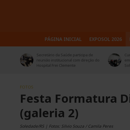
PÁGINA INICIAL
EXPOSOL 2026
ca falta
Secretário da Saúde participa de
Cu
uarta-
reunião institucional com direção do
em 
Hospital Frei Clemente
So
FOTOS
Festa Formatura Di
(galeria 2)
Soledade/RS | Fotos: Silvio Souza / Camila Peres