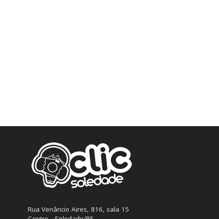
Rua Venâncio Aires, 816, sala 15
Centro - Soledade/RS