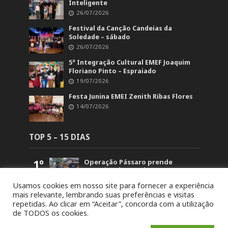
Inteligente
26/07/2026
Festival da Canção Candeias da
Soledade – sábado
26/07/2026
5ª Integração Cultural EMEF Joaquim
Floriano Pinto – Espraiado
19/07/2026
Festa Junina EMEI Zenith Ribas Flores
14/07/2026
TOP 5 – 15 DIAS
1º
Operação Pássaro prende
suspeito de mandar matar
homem em Fontoura Xavier
Usamos cookies em nosso site para fornecer a experiência
5.839
mais relevante, lembrando suas preferências e visitas
2º
Retorno no acesso a Arvorezinha
repetidas. Ao clicar em “Aceitar”, concorda com a utilização
permanece bloqueado na BR-386
de TODOS os cookies.
até domingo (26)
1.822