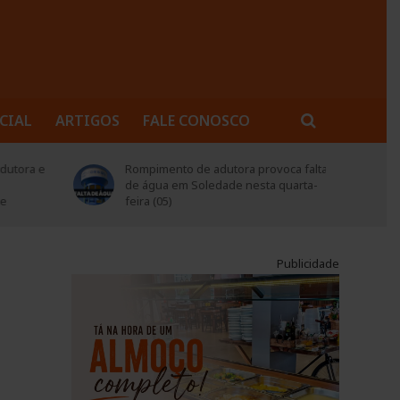
CIAL
ARTIGOS
FALE CONOSCO
voca falta
Secretário da Saúde participa de
 quarta-
reunião institucional com direção do
Hospital Frei Clemente
Publicidade