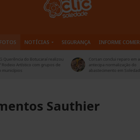
FOTOS
NOTÍCIAS
SEGURANÇA
INFORME COMER
san conclui reparo em adutora e
Rompimento de adutora pro
tecipa normalização do
de água em Soledade nesta
astecimento em Soledade
feira (05)
mentos Sauthier