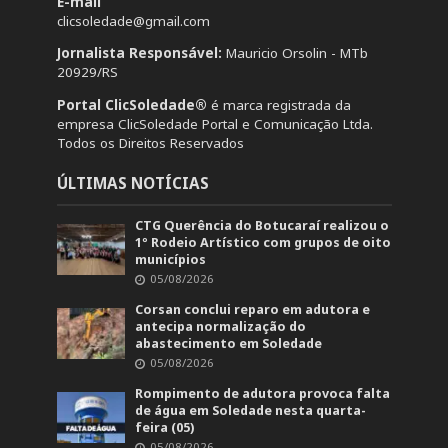
E-mail
clicsoledade@gmail.com
Jornalista Responsável:
Mauricio Orsolin - MTb
20929/RS
Portal ClicSoledade®
é marca registrada da
empresa ClicSoledade Portal e Comunicação Ltda.
Todos os Direitos Reservados
ÚLTIMAS NOTÍCIAS
CTG Querência do Botucaraí realizou o
1º Rodeio Artístico com grupos de oito
municípios
05/08/2026
Corsan conclui reparo em adutora e
antecipa normalização do
abastecimento em Soledade
05/08/2026
Rompimento de adutora provoca falta
de água em Soledade nesta quarta-
feira (05)
05/08/2026