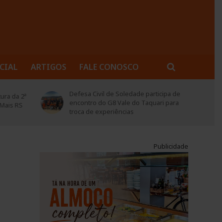
CIAL
ARTIGOS
FALE CONOSCO
rticipa de
Soledade abre inscrições para
quari para
projeto “Garimpando Escritores –
Lapidando Leitores”
Publicidade