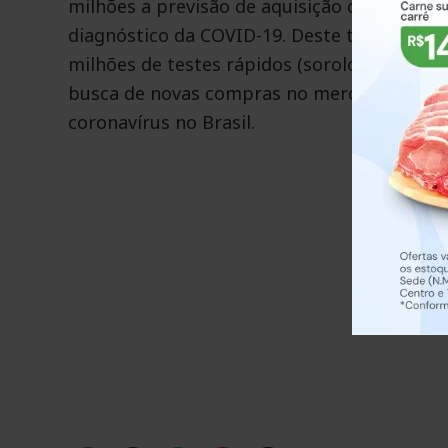
milhões a previsão de aquisição de testes,
diagnóstico da COVID-19. Deste total, são 2
milhões de testes rápidos (sorologia). A ini
busca de novas compras no mercado naciona
coronavírus no Brasil.