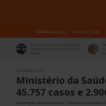
PÁGINA INICIAL
EXPOSOL 2026
trusul
Detonação de rochas bloqueará
Sol
 seus
trecho da BR-386 em Soledade nesta
ed
sexta-feira (7)
NOTÍCIAS
•
SAÚDE
Ministério da Saúd
45.757 casos e 2.90
Informações atualizadas até as 14h desta quarta-feira (2