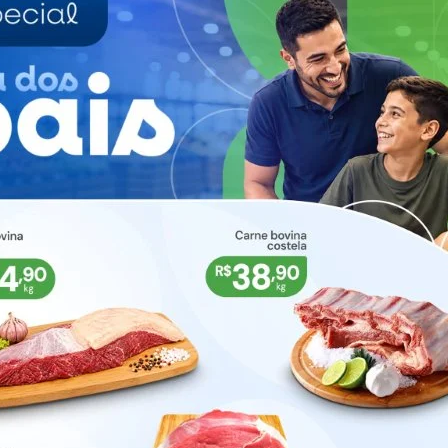
o grupo de risco, mesmo que não tenham nenhum
pessoas de qualquer idade que tenham comobirdade
doença neurológica ou renal, imunodepressão,
s, também precisam redobrar os cuidados nas medid
de, Nelson Teich, ampliou de 23,9 milhões para 46,2