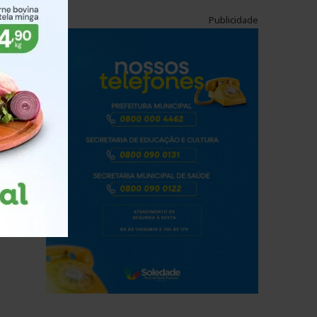
ara
Publicidade
22
e na