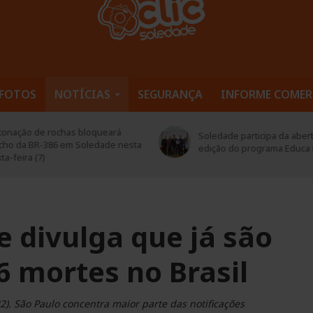
FOTOS
NOTÍCIAS
SEGURANÇA
INFORME COMER
Defesa Civil de Soledade pa
edade participa da abertura da 2ª
encontro do G8 Vale do Ta
ição do programa Educa Mais RS
troca de experiências
e divulga que já são
6 mortes no Brasil
2). São Paulo concentra maior parte das notificações