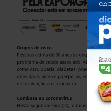
Grupos de risco
Pessoas acima de 60 anos se enquadram n
problema de saúde associado. Além disso, 
como cardiopatia, diabetes, pneumopatia, 
obesidade, asma e puérperas, entre outra
de prevenção ao coronavírus.
Combate ao coronavírus
Nesta segunda-feira (20), o ministro da Saú