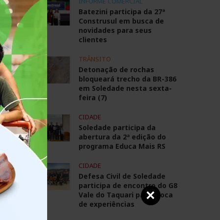
INFORME COMERCIAL
Batezini participa da 27ª
Construsul em busca de
novidades para seus
clientes
TRÂNSITO
Detonação de rochas
bloqueará trecho da BR-386
em Soledade nesta sexta-
feira (7)
CIDADE
s,
Soledade participa da
abertura da 2ª edição do
programa Educa Mais RS
as
CIDADE
Defesa Civil de Soledade
participa de encontro do G8
×
Vale do Taquari para troca
de experiências