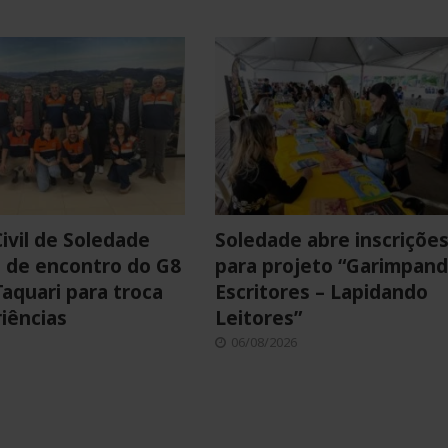
ivil de Soledade
Soledade abre inscriçõe
a de encontro do G8
para projeto “Garimpan
Taquari para troca
Escritores – Lapidando
iências
Leitores”
06/08/2026