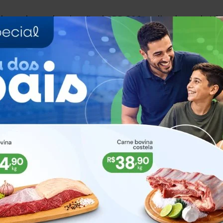
bras de modernização da BR-386 realizadas pela Via
 principais corredores rodoviários do Rio Grande d
torno em nível no km 268,4 e cerca de três quilôme
4 e 270,8, nos sentidos Norte e Sul. As estruturas f