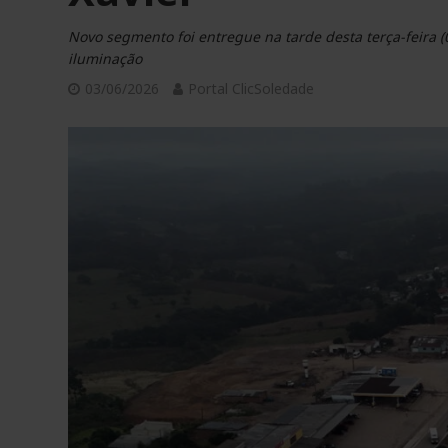
Novo segmento foi entregue na tarde desta terça-feira (
iluminação
03/06/2026
Portal ClicSoledade