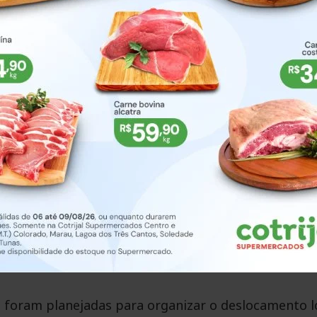
 do fluxo de longa distância, proporcionando maior
 mobilizaram até 1.216 trabalhadores e uma estrut
inhões e máquinas.
ontos de iluminação ao longo do segmento. A medid
rante a noite e melhora as condições de circulação 
s passam a trafegar por pistas fisicamente separad
ulos que seguem em sentidos opostos. O novo retorn
segurança nas manobras de acesso e retorno.
s foram planejadas para organizar o deslocamento l