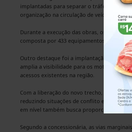
implantadas para separar o tráfego urbano
organização na circulação de veículos.
Durante a execução das obras, os trabalhos
composta por 433 equipamentos, entre cam
Outro destaque foi a implantação de 212 p
amplia a visibilidade para os motoristas du
acessos existentes na região.
Com a liberação do novo trecho, os usuário
reduzindo situações de conflito entre veíc
em nível também busca proporcionar mais 
Segundo a concessionária, as vias marginai