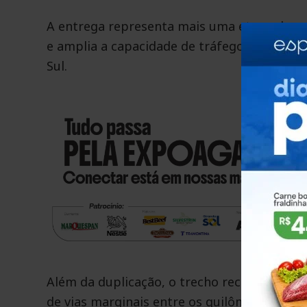
A entrega representa mais uma etapa das o
e amplia a capacidade de tráfego em um dos
Sul.
Além da duplicação, o trecho recebeu um re
de vias marginais entre os quilômetros 269,