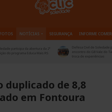
FOTOS
NOTÍCIAS
SEGURANÇA
INFORME COMER
Defesa Civil de Soledade pa
edade participa da abertura da 2ª
encontro do G8 Vale do Ta
ição do programa Educa Mais RS
troca de experiências
o duplicado de 8,8
erado em Fontoura