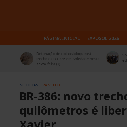
PÁGINA INICIAL
EXPOSOL 2026
trusul
Detonação de rochas bloqueará
Sol
 seus
trecho da BR-386 em Soledade nesta
ed
sexta-feira (7)
NOTÍCIAS
•
TRÂNSITO
BR-386: novo trech
quilômetros é lib
Xavier