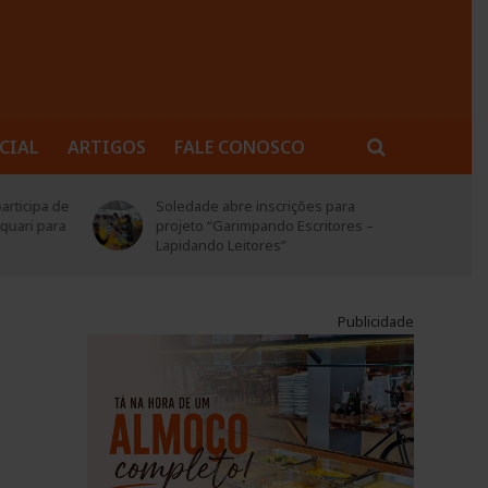
CIAL
ARTIGOS
FALE CONOSCO
rticipa de
Soledade abre inscrições para
quari para
projeto “Garimpando Escritores –
Lapidando Leitores”
Publicidade