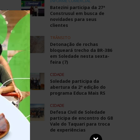
INFORME COMERCIAL
Batezini participa da 27ª
Sul
Construsul em busca de
novidades para seus
o
clientes
TRÂNSITO
Detonação de rochas
bloqueará trecho da BR-386
em Soledade nesta sexta-
feira (7)
CIDADE
Soledade participa da
abertura da 2ª edição do
programa Educa Mais RS
CIDADE
Defesa Civil de Soledade
participa de encontro do G8
Vale do Taquari para troca
tros
de experiências
oram