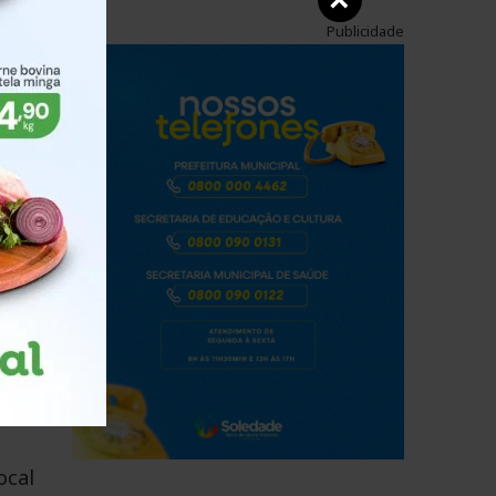
×
Publicidade
ura
a
nos
as,
o
ocal