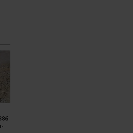
386
a-