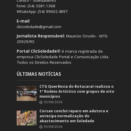
Centro - Soledade/RS
Fone: (54) 3381.1368
WhatsApp: (54) 99602.4897
E-mail
clicsoledade@gmail.com
Jornalista Responsável:
Mauricio Orsolin - MTb
20929/RS
Portal ClicSoledade®
é marca registrada da
empresa ClicSoledade Portal e Comunicação Ltda.
Todos os Direitos Reservados
ÚLTIMAS NOTÍCIAS
CTG Querência do Botucaraí realizou o
1º Rodeio Artístico com grupos de oito
municípios
05/08/2026
Corsan conclui reparo em adutora e
antecipa normalização do
abastecimento em Soledade
05/08/2026