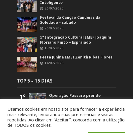
Inteligente
26/07/2026
Festival da Canção Candeias da
Soledade – sábado
26/07/2026
5ª Integração Cultural EMEF Joaquim
Floriano Pinto – Espraiado
19/07/2026
Festa Junina EMEI Zenith Ribas Flores
14/07/2026
TOP 5 – 15 DIAS
1º
Operação Pássaro prende
suspeito de mandar matar
homem em Fontoura Xavier
Usamos cookies em nosso site para fornecer a experiência
5.837
mais relevante, lembrando suas preferências e visitas
2º
Retorno no acesso a Arvorezinha
repetidas. Ao clicar em “Aceitar”, concorda com a utilização
permanece bloqueado na BR-386
de TODOS os cookies.
até domingo (26)
1.822