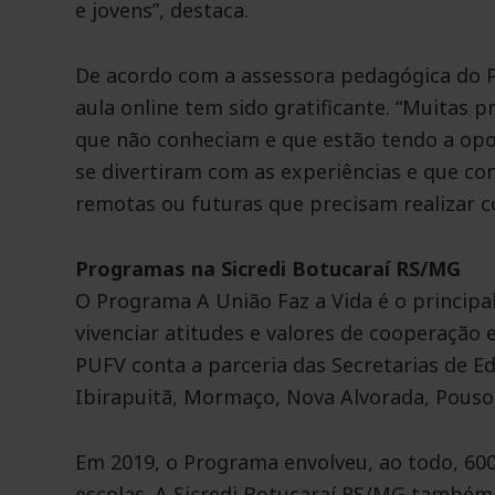
e jovens”, destaca.
De acordo com a assessora pedagógica do P
aula online tem sido gratificante. “Muitas
que não conheciam e que estão tendo a opo
se divertiram com as experiências e que co
remotas ou futuras que precisam realizar 
Programas na Sicredi Botucaraí RS/MG
O Programa A União Faz a Vida é o principal
vivenciar atitudes e valores de cooperação 
PUFV conta a parceria das Secretarias de E
Ibirapuitã, Mormaço, Nova Alvorada, Pouso 
Em 2019, o Programa envolveu, ao todo, 600
escolas. A Sicredi Botucaraí RS/MG também