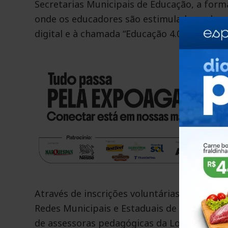
Secretarias Municipais de Educação, a form
onde os educadores são estimulados a dese
digital e à chamada “Educação 4.0”.
Através de inscrições voluntárias, a capaci
Redes Municipais e Estaduais de Educação 
de assessoras pedagógicas da Logos Consul