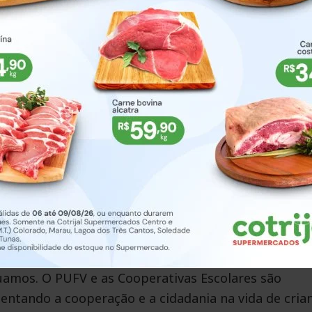
colares – voltado para os professores orientadores,
 – está proporcionando aulas virtuais sobre divers
colar, como: pilares de sustentação e rotinas das
 de aprendizagem, mediação e novas metodologias. A
G, Carlos Rogério Matuella, tais conexões digitais
manter, mesmo em tempo de isolamento social, o
as ativo e em consonância com as necessidades da
 missão como Cooperativa, que é de auxiliar no
amos. O PUFV e as Cooperativas Escolares são
entando a cooperação e a cidadania na vida de cria