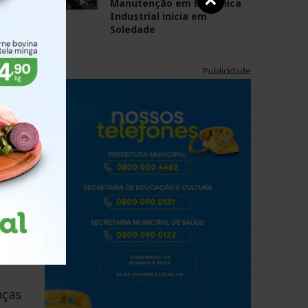
×
Manutenção em Mecânica
Industrial inicia em
Soledade
as
Publicidade
nças