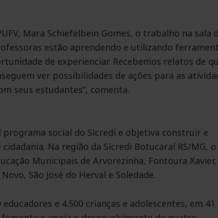
UFV, Mara Schiefelbein Gomes, o trabalho na sala 
 professoras estão aprendendo e utilizando ferramen
rtunidade de experienciar. Recebemos relatos de q
nseguem ver possibilidades de ações para as ativida
com seus estudantes”, comenta.
 programa social do Sicredi e objetiva construir e
e cidadania. Na região da Sicredi Botucaraí RS/MG, o
ducação Municipais de Arvorezinha, Fontoura Xavier,
Novo, São José do Herval e Soledade.
 educadores e 4.500 crianças e adolescentes, em 41
 fomenta e apoia o desenvolvimento de quatro