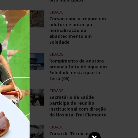
,
CIDADE
Corsan conclui reparo em
adutora e antecipa
normalização do
abastecimento em
Soledade
CIDADE
Rompimento de adutora
provoca falta de água em
Soledade nesta quarta-
feira (05)
CIDADE
Secretário da Saúde
participa de reunião
institucional com direção
do Hospital Frei Clemente
das
me
CIDADE
Curso de Técnicas de