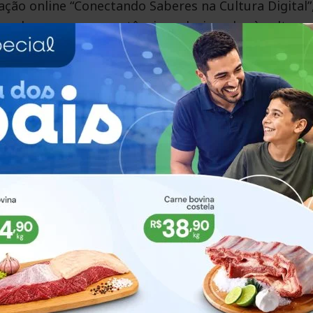
ação online “Conectando Saberes na Cultura Digital”
nvolver novas competências relacionadas à cultura
tação teve grande procura: mais de 260 educadores 
estão participando. Quem conduz a formação é o ti
toria.