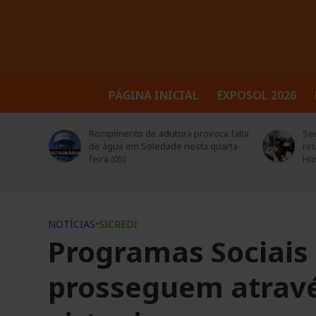
PÁGINA INICIAL
EXPOSOL 2026
tora e
Rompimento de adutora provoca falta
Sec
de água em Soledade nesta quarta-
reu
feira (05)
Hos
NOTÍCIAS
•
SICREDI
Programas Sociais 
prosseguem atravé