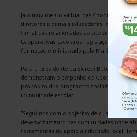
Já o movimento virtual das Cooperativas Es
diretores e demais educadores interessados
temáticas relacionadas ao cooperativismo es
Cooperativas Escolares, legislação, objeto
formação é ministrada pela Marini Coop.
Para o presidente da Sicredi Botucaraí RS/M
demonstram o empenho da Cooperativa em 
propósito dos programas sociais nas escol
comunidade escolar.
“Seguimos com o objetivo de cumprir nossa
desenvolvimento das comunidades onde atu
ferramentas de apoio à educação local, fom