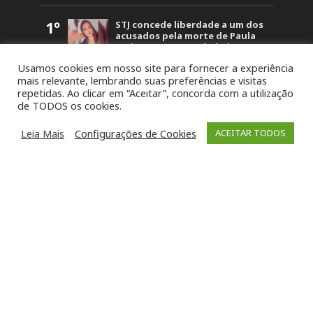
1º
STJ concede liberdade a um dos
acusados pela morte de Paula
Perin Portes em Soledade
1.498
Usamos cookies em nosso site para fornecer a experiência
2º
Polícia Civil prende dois
mais relevante, lembrando suas preferências e visitas
investigados por duplo
repetidas. Ao clicar em “Aceitar”, concorda com a utilização
homicídio em Barros Cassal
de TODOS os cookies.
1.199
3º
Detonação de rochas bloqueará
trecho da BR-386 em Soledade
Leia Mais
Configurações de Cookies
ACEITAR TODOS
nesta sexta-feira (7)
1.075
4º
Intenso Laticínios conquista
oito medalhas no Prêmio Queijo
Brasil e tem produto eleito o
melhor do Rio Grande do Sul
1.024
5º
Colisão frontal entre carro e
caminhão deixa motorista ferido
na BR-386 em Soledade
984