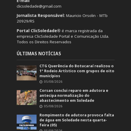
E-mail
clicsoledade@gmail.com
Jornalista Responsável:
Mauricio Orsolin - MTb
20929/RS
Portal ClicSoledade®
é marca registrada da
empresa ClicSoledade Portal e Comunicação Ltda.
Todos os Direitos Reservados
ÚLTIMAS NOTÍCIAS
CTG Querência do Botucaraí realizou o
1º Rodeio Artístico com grupos de oito
municípios
05/08/2026
Corsan conclui reparo em adutora e
antecipa normalização do
abastecimento em Soledade
05/08/2026
Rompimento de adutora provoca falta
de água em Soledade nesta quarta-
feira (05)
05/08/2026