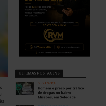
ÚLTIMAS POSTAGENS
SEGURANÇA
as
Homem é preso por tráfico
de drogas no bairro
3
Missões, em Soledade
 às