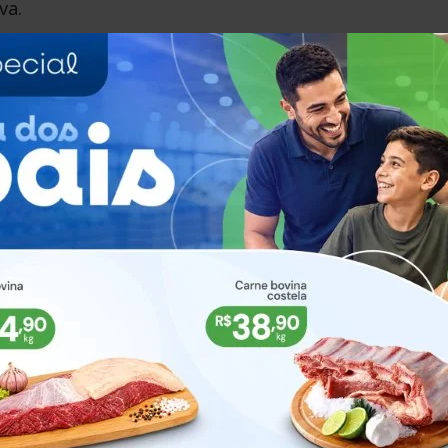
va.
e Oxalá, explicou que o Natal do Axé é resultado de 
mpre com foco no apoio comunitário. Segundo ele, a
rceiros e da comunidade local, com destaque para 
íram de forma voluntária para a aquisição dos
dando ano após ano, sempre com a ajuda de muitas
lmente precisa”, afirmou.