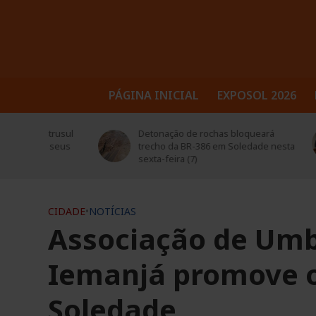
PÁGINA INICIAL
EXPOSOL 2026
trusul
Detonação de rochas bloqueará
Sol
 seus
trecho da BR-386 em Soledade nesta
ed
sexta-feira (7)
CIDADE
•
NOTÍCIAS
Associação de Um
Iemanjá promove o
Soledade