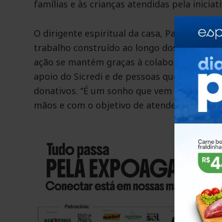
famílias e às crianças atendidas pela iniciati
O dirigente espiritual da casa, Pai Tadeu d
trabalho construído ao longo dos anos, se
ação se mantém graças à colaboração de pa
apoio do Sicredi e de pessoas que contribu
donativos. “É um sonho que vem se consoli
mãos e com o objetivo de atender quem rea