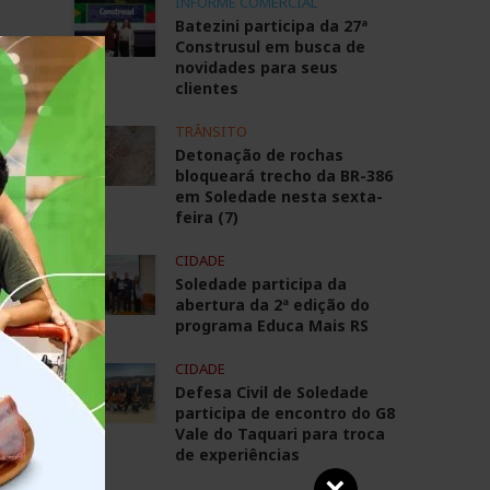
INFORME COMERCIAL
Batezini participa da 27ª
Construsul em busca de
novidades para seus
um
clientes
TRÂNSITO
o
Detonação de rochas
bloqueará trecho da BR-386
em Soledade nesta sexta-
feira (7)
CIDADE
Soledade participa da
abertura da 2ª edição do
programa Educa Mais RS
CIDADE
Defesa Civil de Soledade
participa de encontro do G8
Vale do Taquari para troca
de experiências