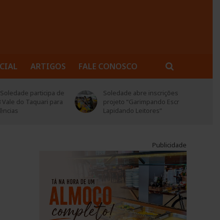
CIAL
ARTIGOS
FALE CONOSCO
rticipa de
Soledade abre inscrições para
quari para
projeto “Garimpando Escritores –
Lapidando Leitores”
Publicidade