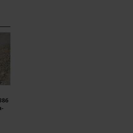
386
a-