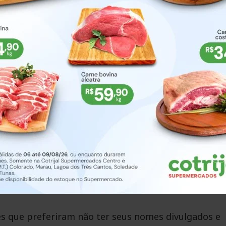
de 500 caixas de bombom para as crianças, além da
dastrada. Pai Tadeu também informou que haverá
igerante, além de brinquedos infláveis disponíveis 
uma noite especial, onde as crianças possam brincar,
egria e acolhimento”, disse.
u relatos que, segundo ele, demonstram o impacto 
ntou que hoje atende filhos de pessoas que particip
 crianças que eu ajudei lá atrás e que hoje são mães
 mostra que o trabalho deixou marcas e segue fazend
es que preferiram não ter seus nomes divulgados e