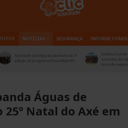
FOTOS
NOTÍCIAS
SEGURANÇA
INFORME COMER
Defesa Civil de Soledade pa
edade participa da abertura da 2ª
encontro do G8 Vale do Ta
ição do programa Educa Mais RS
troca de experiências
banda Águas de
 25º Natal do Axé em