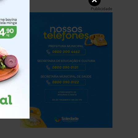
×
Publicidade
para
da
aram
,
o