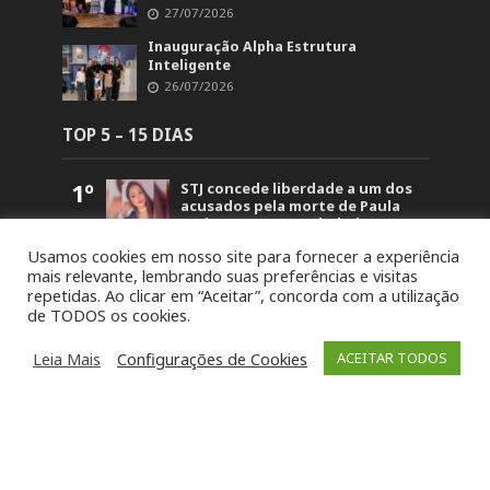
27/07/2026
Inauguração Alpha Estrutura
Inteligente
26/07/2026
TOP 5 – 15 DIAS
1º
STJ concede liberdade a um dos
acusados pela morte de Paula
Perin Portes em Soledade
1.498
Usamos cookies em nosso site para fornecer a experiência
2º
Polícia Civil prende dois
mais relevante, lembrando suas preferências e visitas
investigados por duplo
repetidas. Ao clicar em “Aceitar”, concorda com a utilização
homicídio em Barros Cassal
de TODOS os cookies.
1.199
3º
Detonação de rochas bloqueará
trecho da BR-386 em Soledade
Leia Mais
Configurações de Cookies
ACEITAR TODOS
nesta sexta-feira (7)
1.075
4º
Intenso Laticínios conquista
oito medalhas no Prêmio Queijo
Brasil e tem produto eleito o
melhor do Rio Grande do Sul
1.024