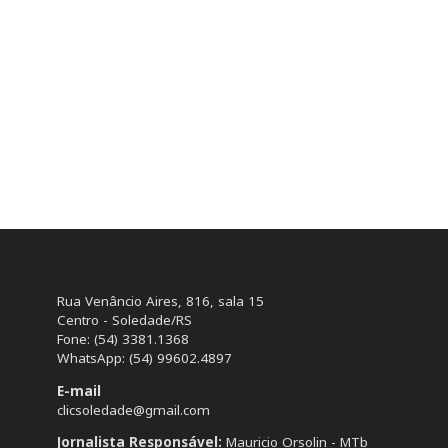
Rua Venâncio Aires, 816, sala 15
Centro - Soledade/RS
Fone: (54) 3381.1368
WhatsApp: (54) 99602.4897
E-mail
clicsoledade@gmail.com
Jornalista Responsável:
Mauricio Orsolin - MTb