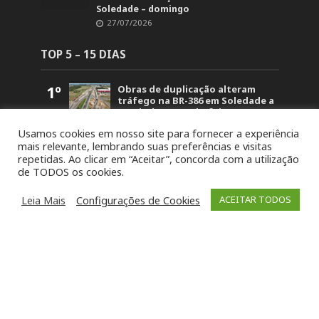
Soledade – domingo
27/07/2026
TOP 5 – 15 DIAS
1º
Obras de duplicação alteram
tráfego na BR-386 em Soledade a
partir de segunda-feira (10)
1.572
Usamos cookies em nosso site para fornecer a experiência
2º
STJ concede liberdade a um dos
mais relevante, lembrando suas preferências e visitas
acusados pela morte de Paula
repetidas. Ao clicar em “Aceitar”, concorda com a utilização
Perin Portes em Soledade
de TODOS os cookies.
1.532
3º
Polícia Civil prende dois
investigados por duplo
Leia Mais
Configurações de Cookies
ACEITAR TODOS
homicídio em Barros Cassal
1.222
4º
Detonação de rochas bloqueará
trecho da BR-386 em Soledade
nesta sexta-feira (7)
1.211
5º
Intenso Laticínios conquista
oito medalhas no Prêmio Queijo
Brasil e tem produto eleito o
melhor do Rio Grande do Sul