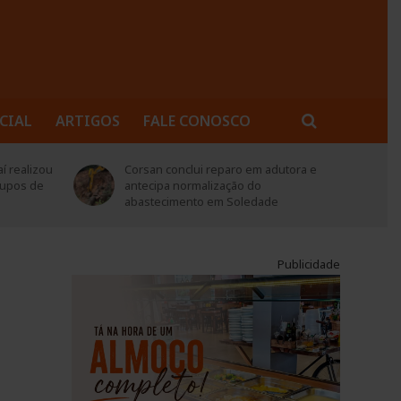
CIAL
ARTIGOS
FALE CONOSCO
adutora e
Rompimento de adutora provoca falta
de água em Soledade nesta quarta-
de
feira (05)
Publicidade