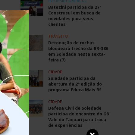
INFORME COMERCIAL
m
Batezini participa da 27ª
Construsul em busca de
novidades para seus
clientes
TRÂNSITO
Detonação de rochas
bloqueará trecho da BR-386
em Soledade nesta sexta-
feira (7)
CIDADE
Soledade participa da
abertura da 2ª edição do
programa Educa Mais RS
CIDADE
Defesa Civil de Soledade
participa de encontro do G8
Vale do Taquari para troca
de experiências