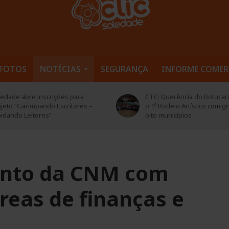
FOTOS
NOTÍCIAS
SEGURANÇA
INFORME COMER
G Querência do Botucaraí realizou
Corsan conclui reparo em 
º Rodeio Artístico com grupos de
antecipa normalização do
o municípios
abastecimento em Soleda
ento da CNM com
reas de finanças e