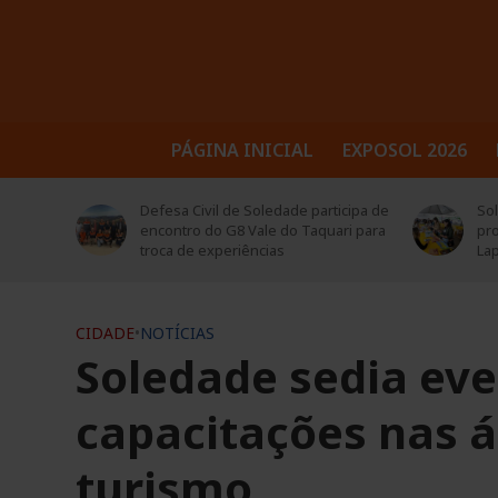
PÁGINA INICIAL
EXPOSOL 2026
icipa de
Soledade abre inscrições para
CT
ri para
projeto “Garimpando Escritores –
o 1
Lapidando Leitores”
oit
CIDADE
•
NOTÍCIAS
Soledade sedia ev
capacitações nas á
turismo