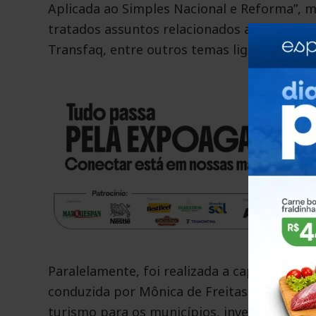
Aplicada ao Simples Nacional e Reforma”, m
tratados assuntos relacionados ao acesso e
Transfaq, entre outros temas ligados à admi
Paralelamente, foi realizada a capacitação 
conduzida por Mônica de Freitas Costa. O
turismo para os municípios, inventário da 