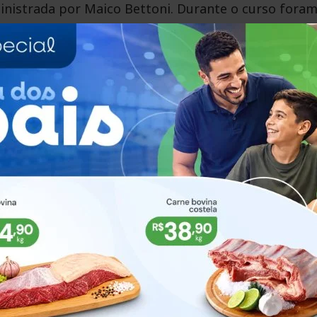
inistrada por Maico Bettoni. Durante o curso fora
 gestão de usuários, comunicação e malha (DTE-SN),
nistração tributária municipal.
“Estratégias Inovadoras para o Turismo Municipal”,
 conteúdo contemplou temas como a importância do
oferta e demanda turística, elaboração do Plano