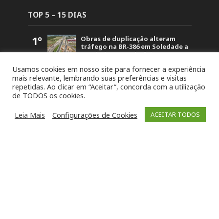
TOP 5 – 15 DIAS
1º
Obras de duplicação alteram
tráfego na BR-386 em Soledade a
partir de segunda-feira (10)
1.574
Usamos cookies em nosso site para fornecer a experiência
2º
STJ concede liberdade a um dos
mais relevante, lembrando suas preferências e visitas
acusados pela morte de Paula
repetidas. Ao clicar em “Aceitar”, concorda com a utilização
Perin Portes em Soledade
de TODOS os cookies.
1.534
3º
Polícia Civil prende dois
investigados por duplo
Leia Mais
Configurações de Cookies
ACEITAR TODOS
homicídio em Barros Cassal
1.222
4º
Detonação de rochas bloqueará
trecho da BR-386 em Soledade
nesta sexta-feira (7)
1.214
5º
Intenso Laticínios conquista
oito medalhas no Prêmio Queijo
Brasil e tem produto eleito o
melhor do Rio Grande do Sul
1.032