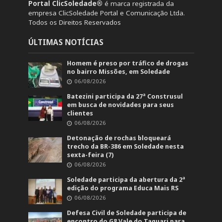
Portal ClicSoledade®
é marca registrada da
empresa ClicSoledade Portal e Comunicação Ltda.
Todos os Direitos Reservados
ÚLTIMAS NOTÍCIAS
Homem é preso por tráfico de drogas
no bairro Missões, em Soledade
06/08/2026
Batezini participa da 27ª Construsul
em busca de novidades para seus
clientes
06/08/2026
Detonação de rochas bloqueará
trecho da BR-386 em Soledade nesta
sexta-feira (7)
06/08/2026
Soledade participa da abertura da 2ª
edição do programa Educa Mais RS
06/08/2026
Defesa Civil de Soledade participa de
encontro do G8 Vale do Taquari para