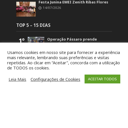
Festa Junina EMEI Zenith Ribas Flores
14/07/2026
TOP 5 – 15 DIAS
1º
Operação Pássaro prende
suspeito de mandar matar
homem em Fontoura Xavier
Usamos cookies em nosso site para fornecer a experiência
5.847
mais relevante, lembrando suas preferências e visitas
2º
Retorno no acesso a Arvorezinha
repetidas. Ao clicar em “Aceitar”, concorda com a utilização
permanece bloqueado na BR-386
de TODOS os cookies.
até domingo (26)
1.825
3º
19ª Ronda Crioula do Piquete
Leia Mais
Configurações de Cookies
ACEITAR TODOS
Cambará é lançada na
Comunidade Santa Bárbara
1.456
4º
STJ concede liberdade a um dos
acusados pela morte de Paula
Perin Portes em Soledade
1.431
5º
8º Festival da Canção Candeias da
Soledade reúne 80 intérpretes
neste fim de semana