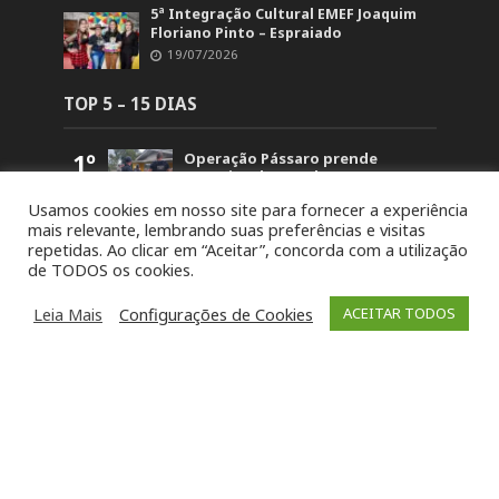
5ª Integração Cultural EMEF Joaquim
Floriano Pinto – Espraiado
19/07/2026
TOP 5 – 15 DIAS
1º
Operação Pássaro prende
suspeito de mandar matar
homem em Fontoura Xavier
Usamos cookies em nosso site para fornecer a experiência
5.867
mais relevante, lembrando suas preferências e visitas
2º
Retorno no acesso a Arvorezinha
repetidas. Ao clicar em “Aceitar”, concorda com a utilização
permanece bloqueado na BR-386
de TODOS os cookies.
até domingo (26)
1.840
3º
19ª Ronda Crioula do Piquete
Leia Mais
Configurações de Cookies
ACEITAR TODOS
Cambará é lançada na
Comunidade Santa Bárbara
1.465
4º
STJ concede liberdade a um dos
acusados pela morte de Paula
Perin Portes em Soledade
1.445
5º
8º Festival da Canção Candeias da
Soledade reúne 80 intérpretes
neste fim de semana