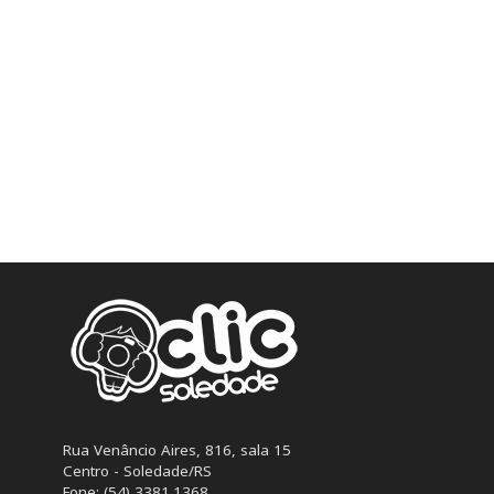
Rua Venâncio Aires, 816, sala 15
Centro - Soledade/RS
Fone: (54) 3381.1368