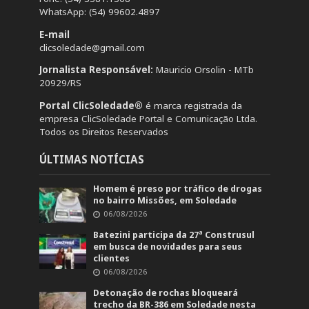
WhatsApp: (54) 99602.4897
E-mail
clicsoledade@gmail.com
Jornalista Responsável:
Mauricio Orsolin - MTb
20929/RS
Portal ClicSoledade®
é marca registrada da
empresa ClicSoledade Portal e Comunicação Ltda.
Todos os Direitos Reservados
ÚLTIMAS NOTÍCIAS
Homem é preso por tráfico de drogas
no bairro Missões, em Soledade
06/08/2026
Batezini participa da 27ª Construsul
em busca de novidades para seus
clientes
06/08/2026
Detonação de rochas bloqueará
trecho da BR-386 em Soledade nesta