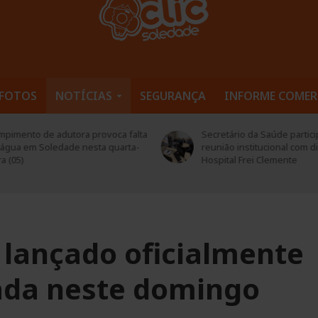
FOTOS
NOTÍCIAS
SEGURANÇA
INFORME COMER
retário da Saúde participa de
Curso de Técnicas de Man
nião institucional com direção do
em Mecânica Industrial inic
pital Frei Clemente
Soledade
 lançado oficialmente
zada neste domingo