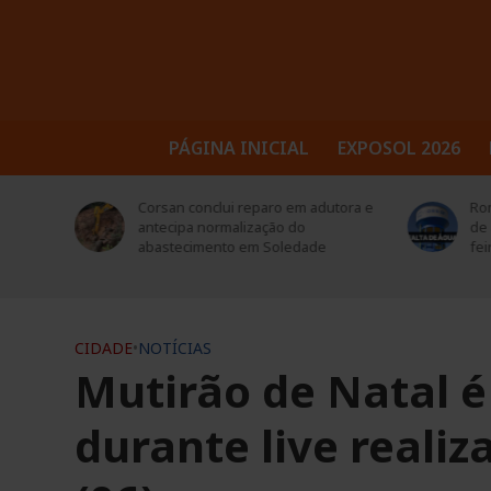
PÁGINA INICIAL
EXPOSOL 2026
tora e
Rompimento de adutora provoca falta
Sec
de água em Soledade nesta quarta-
reu
feira (05)
Hos
CIDADE
•
NOTÍCIAS
Mutirão de Natal é
durante live reali