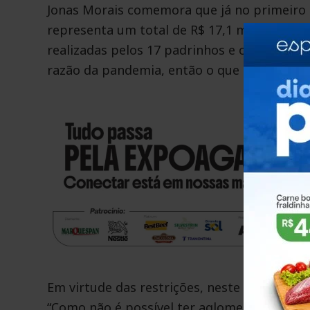
Jonas Morais comemora que já no primeiro 
representa um total de R$ 17,1 mil, já que o
realizadas pelos 17 padrinhos e comunida
razão da pandemia, então o que conseguirmo
Em virtude das restrições, neste ano não 
“Como não é possível ter aglomerações, nes