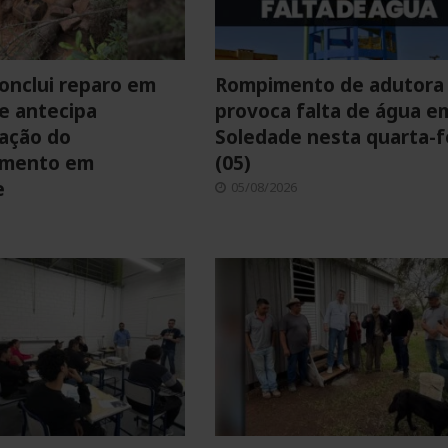
onclui reparo em
Rompimento de adutora
e antecipa
provoca falta de água e
ação do
Soledade nesta quarta-f
imento em
(05)
e
05/08/2026