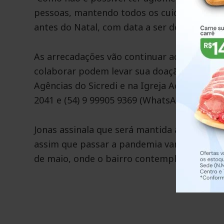
pessoas, mantendo todos os cuidados. Vamos
antes do Natal, com data a ser definida pos
As arrecadações vão continuar acontecendo
colaborar podem levar sua doação nos pont
Agências do Sicredi e na Igreja Adventista.
2041 e (54) 9 99905 9369 (WhatsApp).
Jonas assinala que será mantida a iniciativ
assim que passar a pandemia vamos colocar
de maio, onde o bairro contemplado será o 