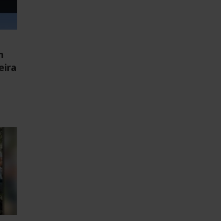
m
eira