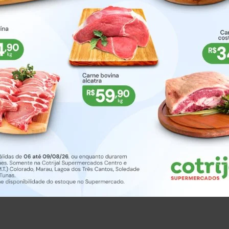
 dividir em três meses as cestas, sendo a primeir
teriormente”, explica.
 até o dia 20 de dezembro, onde aqueles que desej
os de arrecadação, que são na Rádio Soledade,
 Também é possível combinar pelos telefones (54) 3
a de reformar ou reconstruir uma residência. “Porém
 em prática. Estamos planejando esta ação para o
Missões”, conclui.