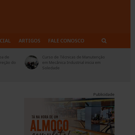
CIAL
ARTIGOS
FALE CONOSCO
utenção
Município entrega nova unidade
ia em
habitacional para família da
comunidade da Pedreira
Publicidade