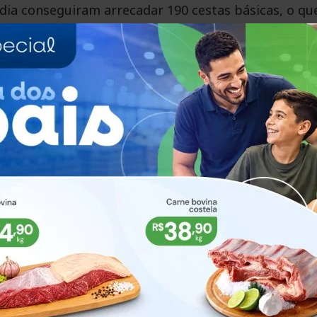
dia conseguiram arrecadar 190 cestas básicas, o qu
 valor unitário é de R$ 90,00. “Estas doações foram
de soledadense. Este ano não estimamos uma meta, 
s já está excelente”, garante.
será promovido o evento de encerramento da campan
ta edição faremos a entrega dos alimentos na casa