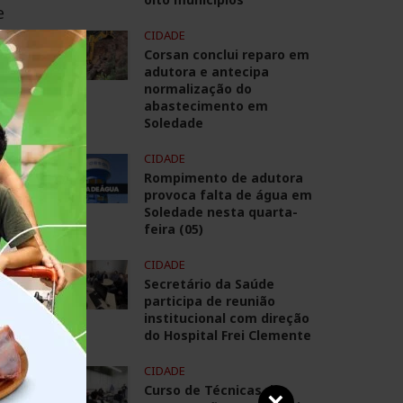
e
CIDADE
Corsan conclui reparo em
em
adutora e antecipa
normalização do
abastecimento em
Soledade
CIDADE
Rompimento de adutora
provoca falta de água em
Soledade nesta quarta-
feira (05)
CIDADE
Secretário da Saúde
participa de reunião
institucional com direção
do Hospital Frei Clemente
CIDADE
ha.
Curso de Técnicas de
 das