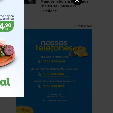
×
Manutenção em Mecânica
a
Industrial inicia em
Soledade
Publicidade
arem
381
 mês